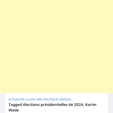
ACTUALITES
LA UNE
PAYS
POLITIQUE
SÉNÉGAL
Tagged
élections présidentielles de 2024
,
Karim
Wade