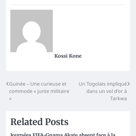
Kossi Kone
Post
Guinée – Une curieuse et
Un Togolais impliqué
commode « junte militaire
dans un vol d’or à
navigation
»
Tarkwa
Related Posts
Journées FIFA-Gnama Akate absent face à la