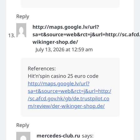
Reply
http://maps.google.lv/url?
sa=t&source=web&rct=j&url=http://sc.afcd
wikinger-shop.de/
July 13, 2026 at 12:59 am
References:
Hit’n’spin casino 25 euro code
http://maps.google.lv/url?
sa=t&source=web&rct=j&url=http:/
/sc.afcd.gov.hk/gb/de.trustpilot.co
m/review/der-wikinger-shop.de/
Reply
mercedes-club.ru
says: