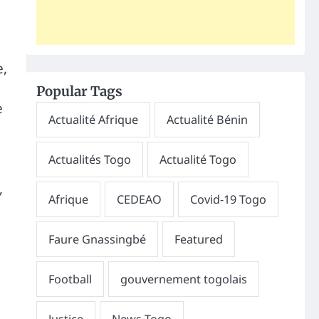
e,
Popular Tags
e
,