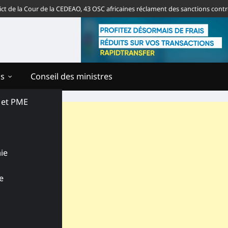
la Cour de la CEDEAO, 43 OSC africaines réclament des sanctions contre le r
ns
Conseil des ministres
s et PME
ie
e