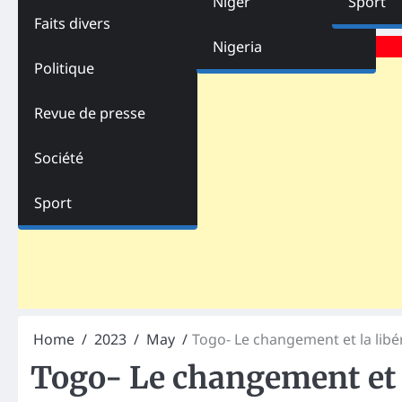
Niger
Sport
Faits divers
Advertisements
Nigeria
Politique
Revue de presse
Société
Sport
Home
2023
May
Togo- Le changement et la lib
Togo- Le changement et l