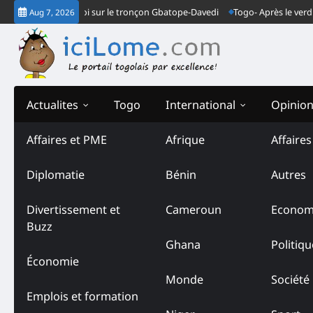
Skip
es font la loi sur le tronçon Gbatope-Davedi
Togo- Après le verdict de 
Aug 7, 2026
to
content
Actualites
Togo
International
Opinio
Affaires et PME
Afrique
Affaire
Diplomatie
Bénin
Autres
Divertissement et
Cameroun
Econom
Buzz
Ghana
Politiqu
Économie
Monde
Société
Emplois et formation