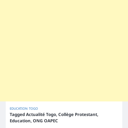
EDUCATION
TOGO
Tagged
Actualité Togo
,
Collège Protestant
,
Education
,
ONG OAPEC