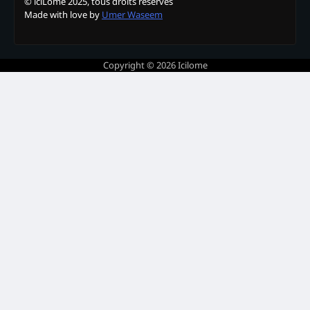
© iciLome 2025, tous droits réservés
Made with love by
Umer Waseem
Copyright © 2026
Icilome