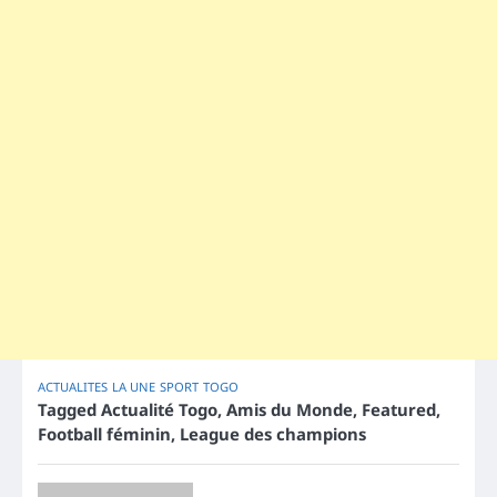
ACTUALITES
LA UNE
SPORT
TOGO
Tagged
Actualité Togo
,
Amis du Monde
,
Featured
,
Football féminin
,
League des champions