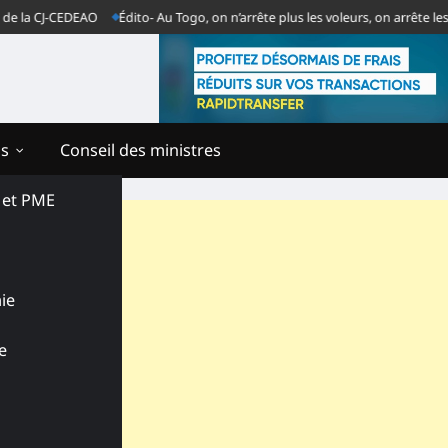
 CJ-CEDEAO
Édito- Au Togo, on n’arrête plus les voleurs, on arrête les vend
ns
Conseil des ministres
s et PME
ie
e