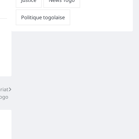
riat
Togo