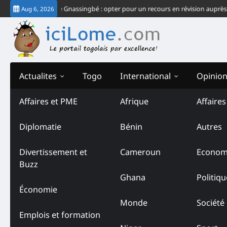
Skip
chec du système Gnassingbé : opter pour un recours en révision auprès de la
Aug 6, 2026
to
content
Actualites
Togo
International
Opinio
Affaires et PME
Afrique
Affaire
Diplomatie
Bénin
Autres
Divertissement et
Cameroun
Econom
Buzz
Ghana
Politiqu
Économie
Monde
Société
Emplois et formation