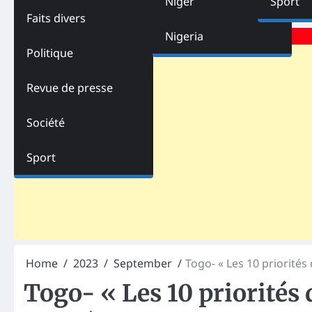
Niger
Sport
Faits divers
Advertisements
Nigeria
Politique
Revue de presse
Société
Sport
Home
2023
September
Togo- « Les 10 priorité
Togo- « Les 10 priorité