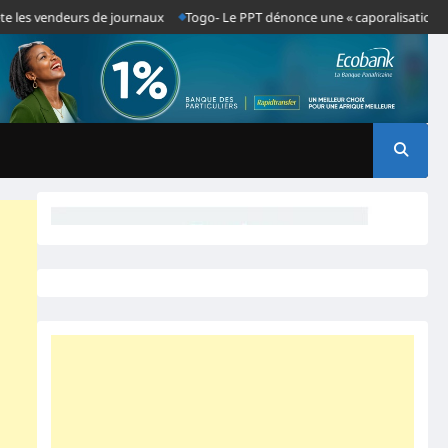
 vendeurs de journaux
Togo- Le PPT dénonce une « caporalisation » de la p