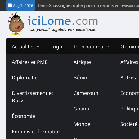
Skip
nd échec du système Gnassingbé : opter pour un recours en révision auprès d
Aug 7, 2026
to
content
Actualites
Togo
International
Opinio
Affaires et PME
Afrique
Affaire
Diplomatie
Bénin
Autres
Divertissement et
Cameroun
Econom
Buzz
Ghana
Politiqu
Économie
Monde
Société
Emplois et formation