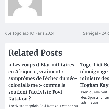
Post
Le Togo aux JO Paris 2024
Sénégal – L’A
navigation
Related Posts
« Les coups d’Etat militaires
Togo-Lidi Be
en Afrique », vraiment «
témoignage d
symptômes de l’échec du néo-
ministre de
colonialisme » comme le
Hogban Kay
soutient l’activiste Fovi
Bien qu’elle n’ait
des Sports lui t
Katakou ?
admiration.
L’activiste togolais Fovi Katakou est connu