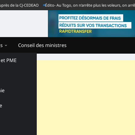
e la CJ-CEDEAO
Édito- Au Togo, on n’arrête plus les voleurs, on arrête les
ns
Conseil des ministres
s et PME
ie
e