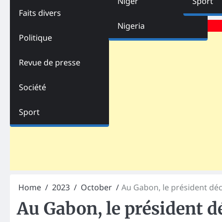
Niger
Sport
Faits divers
Advertisements
Nigeria
Politique
Revue de presse
Société
Sport
Home
2023
October
Au Gabon, le président dé
Au Gabon, le président 