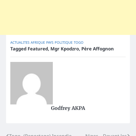
ACTUALITES
AFRIQUE
PAYS
POLITIQUE
TOGO
Tagged
Featured
,
Mgr Kpodzro
,
Père Affognon
Godfrey AKPA
Togo- (Reportage) Incendie
Niger – Devant les