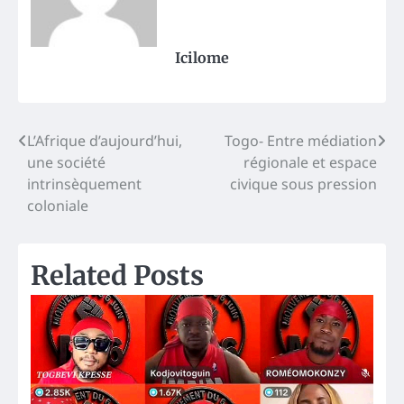
Icilome
Post
L’Afrique d’aujourd’hui,
Togo- Entre médiation
une société
régionale et espace
navigation
intrinsèquement
civique sous pression
coloniale
Related Posts