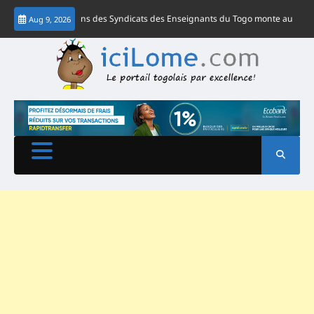
Skip
es Fédérations des Syndicats des Enseignants du Togo monte au créneau
Tog
Aug 9, 2026
to
content