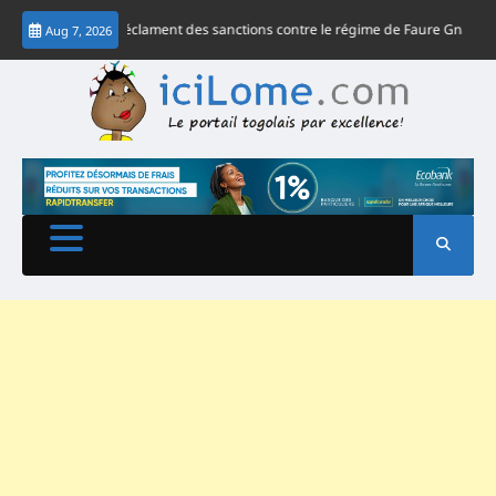
Skip
SC africaines réclament des sanctions contre le régime de Faure Gnassingbé
Aug 7, 2026
to
content