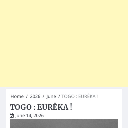
Home
2026
June
TOGO : EURÊKA !
TOGO : EURÊKA !
June 14, 2026