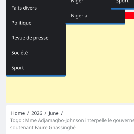
Niger
Sport
Faits divers
Advertisements
Nigeria
Politique
Revue de presse
Société
Sport
Home
2026
June
Togo : Mme Adjamagbo-Johnson interpelle le gouvernemen
soutenant Faure Gnassingbé