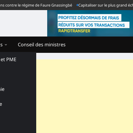
re le régime de Faure Gnassingbé
Capitaliser sur le plus grand échec du s
ns
Conseil des ministres
s et PME
ie
e