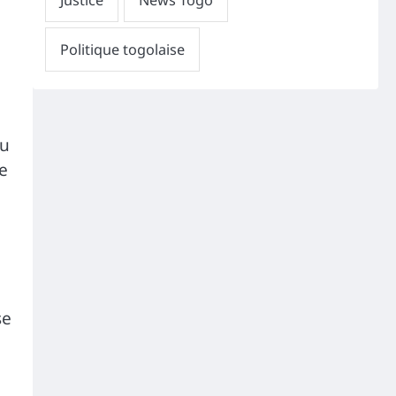
au
e
se