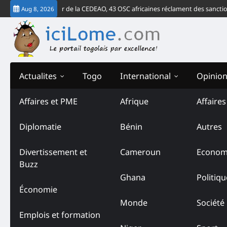
Skip
ct de la Cour de la CEDEAO, 43 OSC africaines réclament des sanctions cont
Aug 8, 2026
to
content
Actualites
Togo
International
Opinio
Affaires et PME
Afrique
Affaire
Diplomatie
Bénin
Autres
Divertissement et
Cameroun
Econom
Buzz
Ghana
Politiqu
Économie
Monde
Société
Emplois et formation