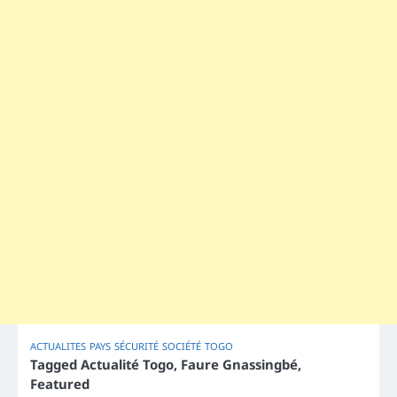
ACTUALITES
PAYS
SÉCURITÉ
SOCIÉTÉ
TOGO
Tagged
Actualité Togo
,
Faure Gnassingbé
,
Featured