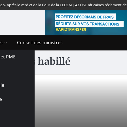
 Après le verdict de la Cour de la CEDEAO, 43 OSC africaines réclament des 
ns
Conseil des ministres
s et PME
e corps habillé
ie
e