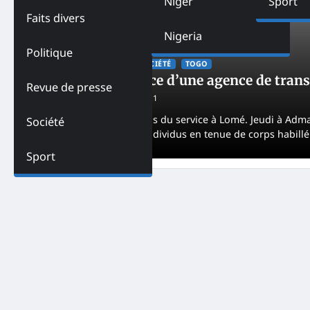
Niger
Sport
Faits divers
Nigeria
Politique
ACTUALITES
PAYS
SOCIÉTÉ
TOGO
Togo-La directrice d’une agence de trans
Revue de presse
Godfrey AKPA
May 7, 2021
Les braqueurs ont repris du service à Lomé. Jeudi à Adma
Société
été braquée par trois individus en tenue de corps habillé
Sport