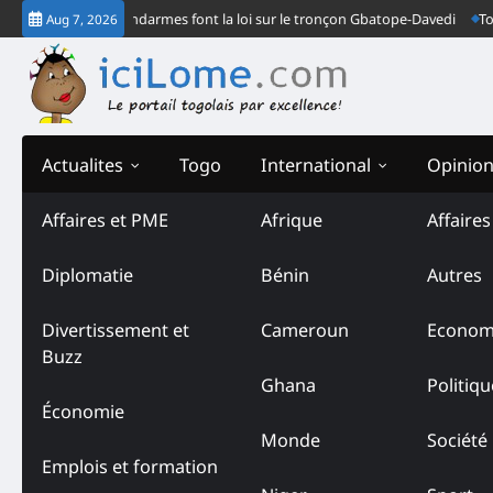
Skip
cturne : Deux gendarmes font la loi sur le tronçon Gbatope-Davedi
Togo-
Aug 7, 2026
to
content
Actualites
Togo
International
Opinio
Affaires et PME
Afrique
Affaire
Tag:
Braqueurs en tenue d
Diplomatie
Bénin
Autres
Divertissement et
Cameroun
Econom
Buzz
Ghana
Politiqu
Économie
Monde
Société
Emplois et formation