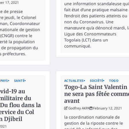
er 17, 2021
une information scandaleuse qui
fait état d’une pratique malsaine
e de presse
l’endroit des patients atteints ou
 jeudi, le Colonel
non du Coronavirus. Une
aman, Coordonnateur
manœuvre qu’a dénoncé mardi, l
 nationale de gestion
Ligue des Consommateurs
 (CNGR) contre le
Togolais (LCT) dans un
erté la population
communiqué.
se de propagation du
s préfectures.
PAYS
SANTÉ
ACTUALITES
SOCIÉTÉ
TOGO
Togo-La Saint Valentin
vid-19 au
ne sera pas fêtée comm
militaire du
avant
Du flou dans la
Godfrey AKPA
February 12, 2021
ervice du Col
la coordination nationale de
Djibril
gestion de la riposte contre le
 2021