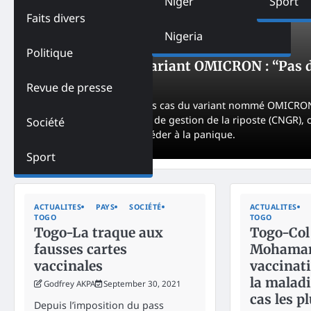
Niger
Sport
Faits divers
Nigeria
ACTUALITES
PAYS
SANTÉ
TOGO
Politique
Togo-Covid-19/variant OMICRON : “Pas de
NK
December 2, 2021
Revue de presse
Face à la découverte des cas du variant nommé OMICRON e
Coordination nationale de gestion de la riposte (CNGR), 
Société
togolaise à ne pas de céder à la panique.
Sport
ACTUALITES
PAYS
SOCIÉTÉ
ACTUALITES
TOGO
TOGO
Togo-La traque aux
Togo-Col 
fausses cartes
Mohaman 
vaccinales
vaccinati
la maladi
Godfrey AKPA
September 30, 2021
cas les p
Depuis l’imposition du pass