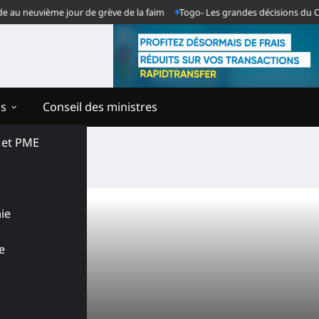
neuvième jour de grève de la faim
Togo- Les grandes décisions du Consei
ns
Conseil des ministres
s et PME
n
ie
e