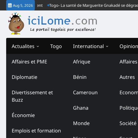
Skip
s le Togo est absent
Togo- La santé de Marguerite Gnakadé se dégrade au 
Aug 5, 2026
to
content
Actualites
Togo
International
Opinio
Affaires et PME
Afrique
Affaire
Tag:
Col Djibril Mohama
Diplomatie
Bénin
Autres
Divertissement et
Cameroun
Econom
Buzz
Ghana
Politiqu
Économie
Monde
Société
Emplois et formation