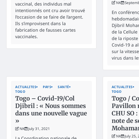
NK
Septemb
vaccinal, des individus mal
intentionnés ont cru avoir trouvé
En conférenc
l’occasion de se faire de l’argent.
hebdomadaire
Ils s’improvisent dans la
Djibril Moh
fabrication de fausses cartes
de la Cellule
vaccinales.
de la riposte
Covid-19 a al
sur la vites
virus dans le
ACTUALITES
PAYS
SANTÉ
ACTUALITES
TOGO
TOGO
Togo – Covid-19/Col
Togo / Co
Djibril : « Nous sommes
Pavillon 
dans une nouvelle vague
CHU SO : 
»
note de s
Mohaman 
NK
July 31, 2021
NK
July 25,
La Coordination nationale de