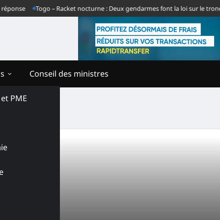
éponse
Togo – Racket nocturne : Deux gendarmes font la loi sur le tronço
ns
Conseil des ministres
s et PME
ie
e