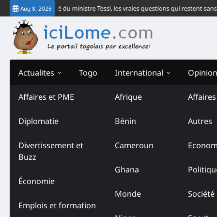
Skip
re le communiqué du ministre Tessi, les vraies questions qui restent sans r
Aug 8, 2026
to
content
Actualites
Togo
International
Opinio
Affaires et PME
Afrique
Affaire
Tag:
Djé Joujou
Diplomatie
Bénin
Autres
Divertissement et
Cameroun
Econom
Buzz
Ghana
Politiqu
Économie
Monde
Société
Emplois et formation