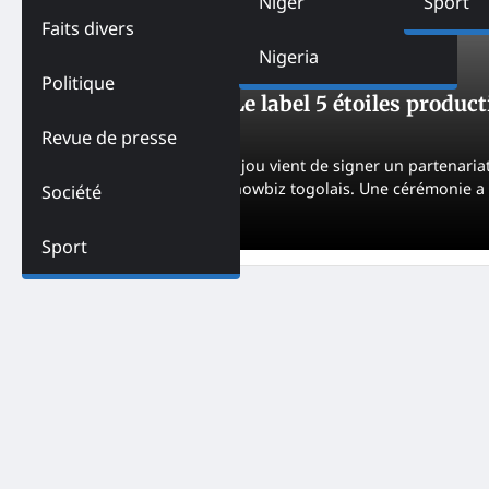
Niger
Sport
Faits divers
Nigeria
ACTUALITES
AUTRES
TOGO
Politique
Togo-Musique : Le label 5 étoiles product
NK
June 14, 2021
Revue de presse
L’artiste togolais Djé Joujou vient de signer un partenaria
premiers pas dans le showbiz togolais. Une cérémonie a 
Société
2021 à Lomé.
Sport