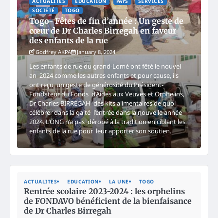
ACTUALITES
EDUCATION
PAYS
SERVICES
SOCIÉTÉ
TOGO
Togo- Fêtes de fin d’année : Un geste de
cœur de Dr Charles Birregah en faveur
des enfants de la rue
Godfrey AKPA
January 8, 2024
Les enfants de rue du grand-Lomé ont fêté le nouvel
an 2024 comme les autres enfants et pour cause, ils
ont reçu un geste de générosité du Président-
Fondateur du Fonds d’Aides aux Veuves et Orphelins,
Dr Charles BIRREGAH des kits alimentaires de quoi
célébrer dans la gaité l’entrée dans la nouvelle année
2024. L’ONG n’a pas dérobé à la tradition en ciblant les
enfants de la rue pour leur apporter son soutien.
ACTUALITES
EDUCATION
LA UNE
TOGO
Rentrée scolaire 2023-2024 : les orphelins
de FONDAVO bénéficient de la bienfaisance
de Dr Charles Birregah