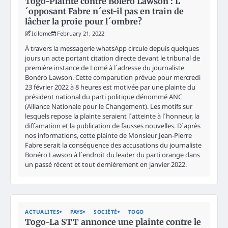
Togo-Plainte contre Boléro Lawson : L
´opposant Fabre n´est-il pas en train de
lâcher la proie pour l´ombre?
Icilome
February 21, 2022
À travers la messagerie whatsApp circule depuis quelques
jours un acte portant citation directe devant le tribunal de
première instance de Lomé à l´adresse du journaliste
Bonéro Lawson. Cette comparution prévue pour mercredi
23 février 2022 à 8 heures est motivée par une plainte du
président national du parti politique dénommé ANC
(Alliance Nationale pour le Changement). Les motifs sur
lesquels repose la plainte seraient l´atteinte à l´honneur, la
diffamation et la publication de fausses nouvelles. D´après
nos informations, cette plainte de Monsieur Jean-Pierre
Fabre serait la conséquence des accusations du journaliste
Bonéro Lawson à l´endroit du leader du parti orange dans
un passé récent et tout dernièrement en janvier 2022.
ACTUALITES
PAYS
SOCIÉTÉ
TOGO
Togo-La STT annonce une plainte contre le