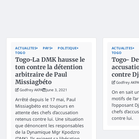
ACTUALITES
PAYS
POLITIQUE
ACTUALITES
TOGO
TOGO
Togo-La DMK hausse le
Togo- De
ton contre la détention
accusati
arbitraire de Paul
contre D
Missiagbéto
Godfrey AKPA
Godfrey AKPA
June 3, 2021
On en sait un
motifs de l’a
Arrêté depuis le 17 mai, Paul
l’opposant D
Missiagbéto est toujours en
chefs d’accu
attente des chefs d’accusation
contre lui.
retenus contre lui. Une situation
que dénoncent les responsables
de la Dynamique Mgr Kpodzro
(DMK). Ils exigent sa libération.