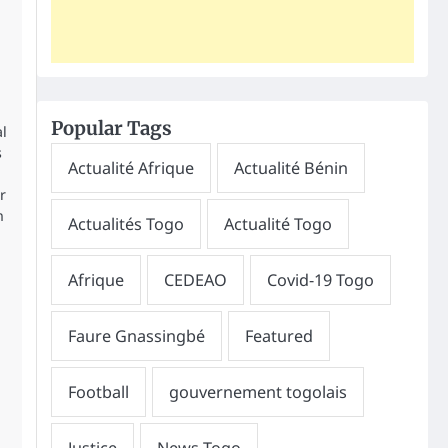
Popular Tags
al
s
r
n