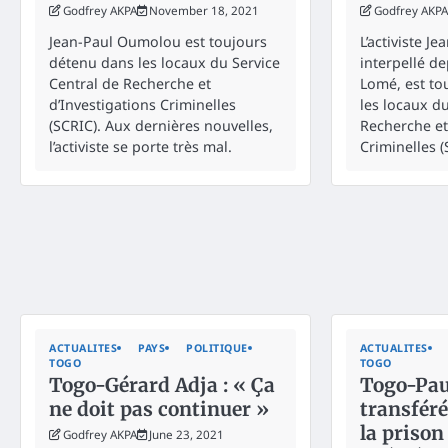
Godfrey AKPA
November 18, 2021
Godfrey AKPA
Jean-Paul Oumolou est toujours
L’activiste J
détenu dans les locaux du Service
interpellé d
Central de Recherche et
Lomé, est to
d’Investigations Criminelles
les locaux du
(SCRIC). Aux dernières nouvelles,
Recherche et
l’activiste se porte très mal.
Criminelles (
ACTUALITES
PAYS
POLITIQUE
ACTUALITES
TOGO
TOGO
Togo-Gérard Adja : « Ça
Togo-Pau
ne doit pas continuer »
transfér
la prison 
Godfrey AKPA
June 23, 2021