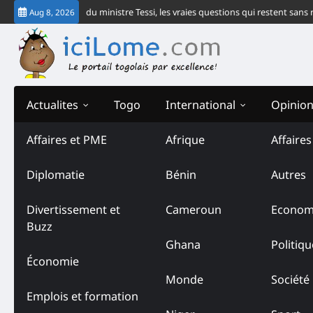
Skip
 le communiqué du ministre Tessi, les vraies questions qui restent sans rép
Aug 8, 2026
to
content
Actualites
Togo
International
Opinio
Affaires et PME
Afrique
Affaire
Tag:
Service central de re
Diplomatie
Bénin
Autres
criminels (SCRIC)
Divertissement et
Cameroun
Econom
Buzz
Ghana
Politiqu
Économie
Monde
Société
Emplois et formation