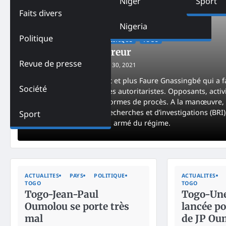
Niger
Sport
Faits divers
Nigeria
Politique
ACTUALITES
PAYS
POLITIQUE
TOGO
Togo- État de terreur
Revue de presse
Godfrey AKPA
December 30, 2021
Plus les années passent et plus Faure Gnassingbé qui a f
Société
sombre dans des dérives autoritaristes. Opposants, activi
en prison sans autres formes de procès. A la manœuvre, le
(SCRIC), la Brigade de recherches et d’investigations (BR
Sport
FAT, et la justice, le bras armé du régime.
ACTUALITES
PAYS
POLITIQUE
ACTUALITES
TOGO
TOGO
Togo-Jean-Paul
Togo-Une
Oumolou se porte très
lancée po
mal
de JP Ou