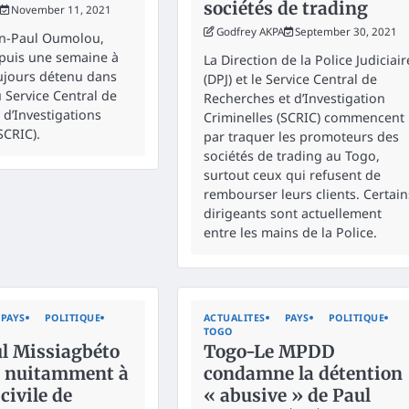
sociétés de trading
November 11, 2021
Godfrey AKPA
September 30, 2021
ean-Paul Oumolou,
epuis une semaine à
La Direction de la Police Judiciair
ujours détenu dans
(DPJ) et le Service Central de
 Service Central de
Recherches et d’Investigation
 d’Investigations
Criminelles (SCRIC) commencent
SCRIC).
par traquer les promoteurs des
sociétés de trading au Togo,
surtout ceux qui refusent de
rembourser leurs clients. Certain
dirigeants sont actuellement
entre les mains de la Police.
PAYS
POLITIQUE
ACTUALITES
PAYS
POLITIQUE
TOGO
l Missiagbéto
Togo-Le MPDD
é nuitamment à
condamne la détention
civile de
« abusive » de Paul