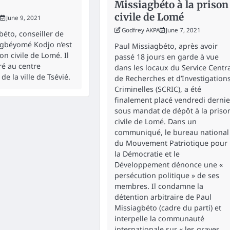
Missiagbéto à la prison
civile de Lomé
June 9, 2021
Godfrey AKPA
June 7, 2021
béto, conseiller de
Agbéyomé Kodjo n’est
Paul Missiagbéto, après avoir
son civile de Lomé. Il
passé 18 jours en garde à vue
ré au centre
dans les locaux du Service Centr
de la ville de Tsévié.
de Recherches et d’Investigation
Criminelles (SCRIC), a été
finalement placé vendredi dernie
sous mandat de dépôt à la priso
civile de Lomé. Dans un
communiqué, le bureau national
du Mouvement Patriotique pour
la Démocratie et le
Développement dénonce une «
persécution politique » de ses
membres. Il condamne la
détention arbitraire de Paul
Missiagbéto (cadre du parti) et
interpelle la communauté
internationale sur « les graves