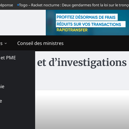
onse
Togo – Racket nocturne : Deux gendarmes font la loi sur le tronçon
ns
Conseil des ministres
s et PME
cherche et d’investigations
ie
e