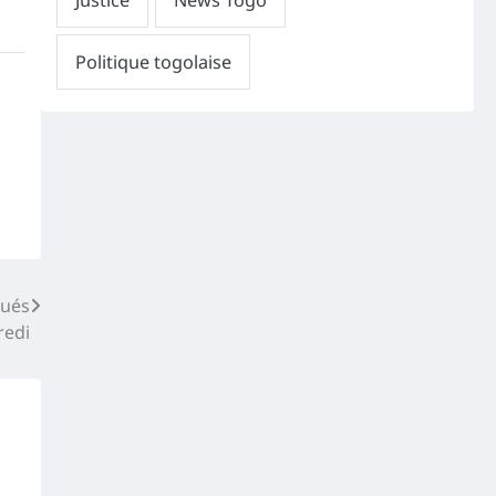
qués
redi