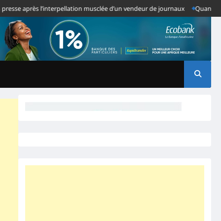
e après l’interpellation musclée d’un vendeur de journaux
Quand des Anom