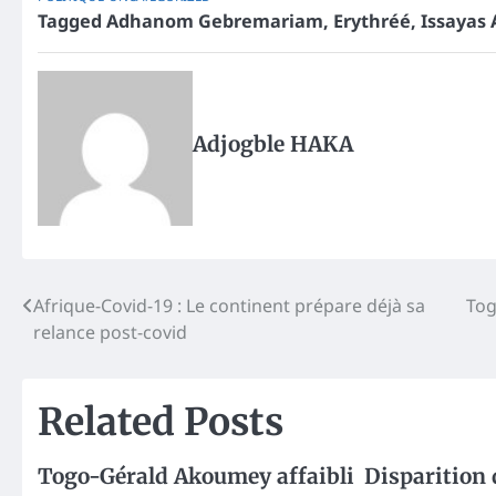
Tagged
Adhanom Gebremariam
,
Erythréé
,
Issayas 
Adjogble HAKA
Post
Afrique-Covid-19 : Le continent prépare déjà sa
Tog
relance post-covid
navigation
Related Posts
Togo-Gérald Akoumey affaibli
Disparition