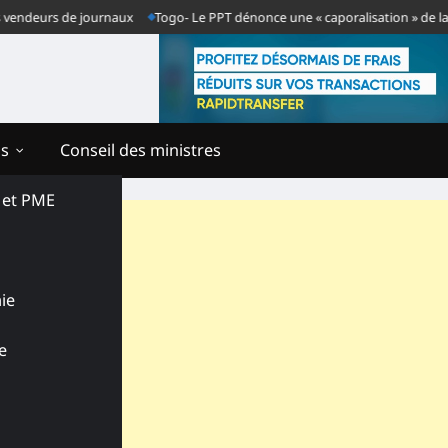
deurs de journaux
Togo- Le PPT dénonce une « caporalisation » de la press
ns
Conseil des ministres
s et PME
ie
e