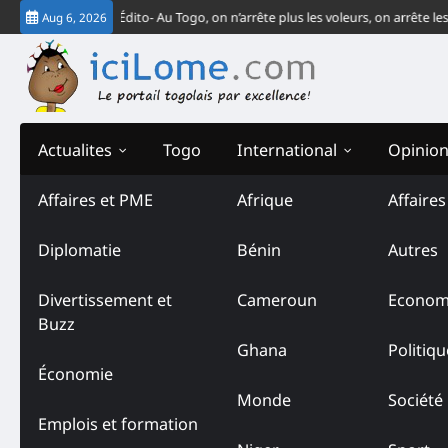
Skip
a CJ-CEDEAO
Édito- Au Togo, on n’arrête plus les voleurs, on arrête les ven
Aug 6, 2026
to
content
Actualites
Togo
International
Opinio
Affaires et PME
Afrique
Affaire
Diplomatie
Bénin
Autres
Divertissement et
Cameroun
Econom
Buzz
Ghana
Politiqu
Économie
Monde
Société
Emplois et formation