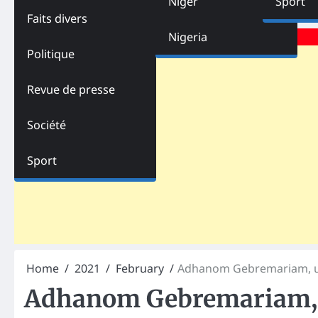
Niger
Sport
Faits divers
Advertisements
Nigeria
Politique
Revue de presse
Société
Sport
Home
2021
February
Adhanom Gebremariam, un
Adhanom Gebremariam, 