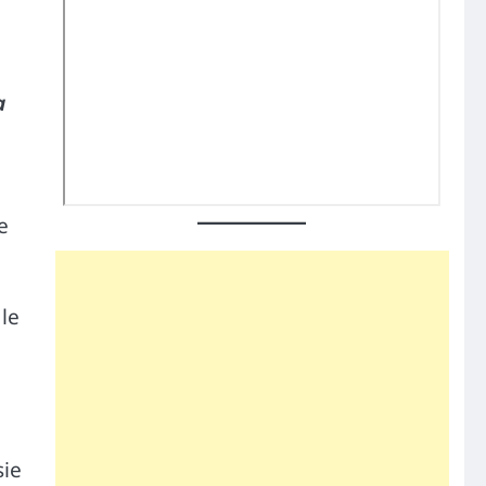
a
e
le
sie