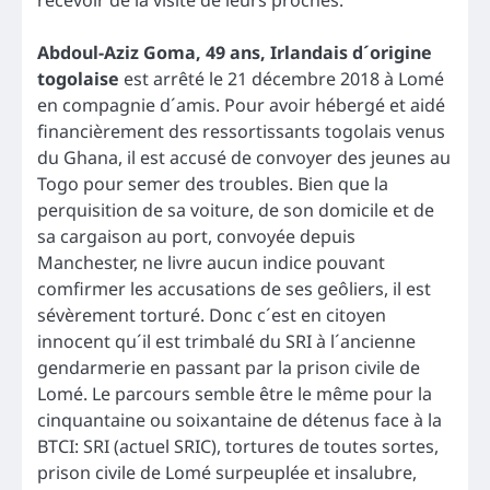
recevoir de la visite de leurs proches.
Abdoul-Aziz Goma, 49 ans, Irlandais d´origine
togolaise
est arrêté le 21 décembre 2018 à Lomé
en compagnie d´amis. Pour avoir hébergé et aidé
financièrement des ressortissants togolais venus
du Ghana, il est accusé de convoyer des jeunes au
Togo pour semer des troubles. Bien que la
perquisition de sa voiture, de son domicile et de
sa cargaison au port, convoyée depuis
Manchester, ne livre aucun indice pouvant
comfirmer les accusations de ses geôliers, il est
sévèrement torturé. Donc c´est en citoyen
innocent qu´il est trimbalé du SRI à l´ancienne
gendarmerie en passant par la prison civile de
Lomé. Le parcours semble être le même pour la
cinquantaine ou soixantaine de détenus face à la
BTCI: SRI (actuel SRIC), tortures de toutes sortes,
prison civile de Lomé surpeuplée et insalubre,