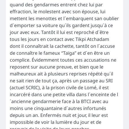
quand des gendarmes entrent chez lui par
effraction, le molestent avec son épouse, lui
mettent les menottes et l´embarquent san oublier
d´emporter sa voiture qu´ils gardent jusqu´à ce
jour avec eux. Tantôt il lui est reproché d´être
tous les jours en contact avec Tikpi Atchadam
dont il connaîtrait la cachette, tantôt on l´accuse
de connaître le fameux “Taïga” et d´en être un
complice. Évidemment toutes ces accusations ne
reposent sur aucune preuve, et bien que le
malheureux ait à plusieurs reprises répété qu´il
ne sait rien de tout ça, après un passage au SRI
(actuel SCRIC), à la prison civile de Lomé, il est
incarcéré dans une petite villa dans l´enceinte de l
´ancienne gendarmerie face à la BTCI avec au
moins une cinquantaine d´autres infortunés
depuis un an. Enfermés nuit et jour, il leur est
impossible de voir la lumière du jour et de