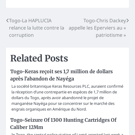
Post
Togo-La HAPLUCIA
Togo-Chris Dackey
relance la lutte contre la
appelle les Eperviers au «
navigation
corruption
patriotisme »
Related Posts
Togo-Keras reçoit ses 1,7 million de dollars
après l’abandon de Nayéga
La société britannique Keras Resources PLC, auraient confirmé
la réception d’une contrepartie en espèces de 1,7 million de
dollars du Togo, après avoir abandonné le projet de
manganèse Nayéga pour se concentrer sur le marché des
engrais organiques en Amérique du Nord.
Togo-Seizure Of 1300 Hunting Cartridges Of
Caliber 12Mm
In Togo, the central police station of Lomé arrested last week a