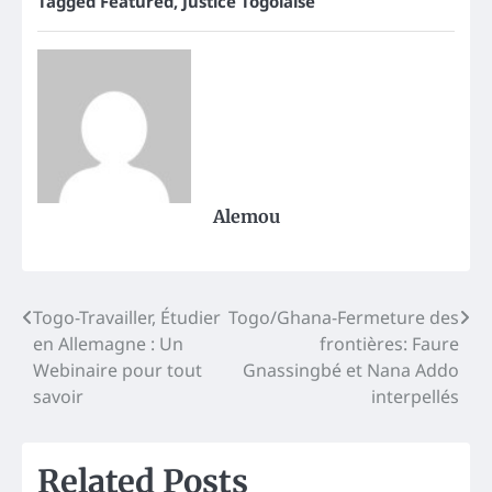
Tagged
Featured
,
Justice Togolaise
Alemou
Post
Togo-Travailler, Étudier
Togo/Ghana-Fermeture des
en Allemagne : Un
frontières: Faure
navigation
Webinaire pour tout
Gnassingbé et Nana Addo
savoir
interpellés
Related Posts