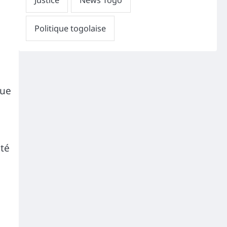
que
ité