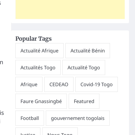
s
Popular Tags
on
is
i