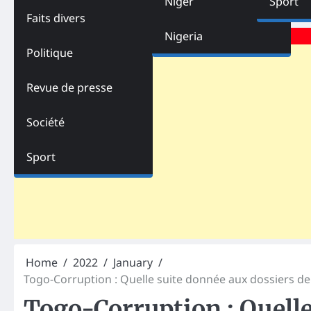
Niger
Sport
Faits divers
Advertisements
Nigeria
Politique
Revue de presse
Société
Sport
Home
2022
January
Togo-Corruption : Quelle suite donnée aux dossiers de
Togo-Corruption : Quelle