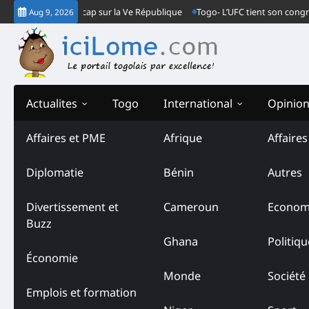
Skip
ientations, et cap sur la Ve République
Togo- L’UFC tient son congrès ord
Aug 9, 2026
to
content
Actualites
Togo
International
Opinio
Affaires et PME
Afrique
Affaire
Diplomatie
Bénin
Autres
Divertissement et
Cameroun
Econom
Buzz
Ghana
Politiqu
Économie
Monde
Société
Emplois et formation