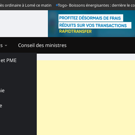
inaire à Lomé ce matin
Togo- Boissons énergisantes : derrière le communiq
ns
Conseil des ministres
s et PME
ie
e