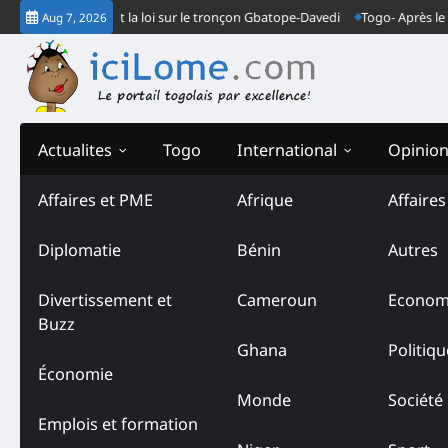
Skip
endarmes font la loi sur le tronçon Gbatope-Davedi
Togo- Après le verdi
Aug 7, 2026
to
content
Actualites
Togo
International
Opinio
Affaires et PME
Afrique
Affaire
Diplomatie
Bénin
Autres
Divertissement et
Cameroun
Econom
Buzz
Ghana
Politiqu
Économie
Monde
Société
Emplois et formation