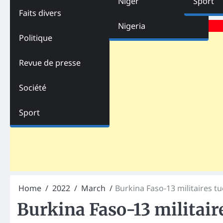
Niger
Sport
Faits divers
Advertisements
Nigeria
Politique
Revue de presse
Société
Sport
Home
2022
March
Burkina Faso-13 militaires tu
Burkina Faso-13 militaire