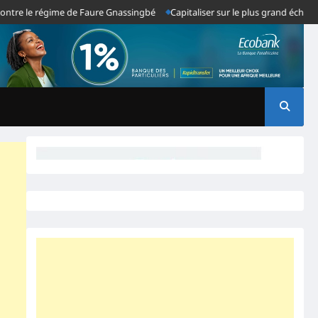
e le régime de Faure Gnassingbé
Capitaliser sur le plus grand échec du sy