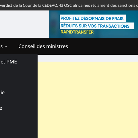
ct de la Cour de la CEDEAO, 43 OSC africaines réclament des sanctions contr
ns
Conseil des ministres
s et PME
ie
e