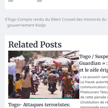
Post
Togo-Compte rendu du 69em Conseil des ministres du
gouvernement Kodjo
navigation
Related Posts
Togo / Susp
Guardian » :
et le zèle éri
« Le pouvoir san
La Haute autorité
communication (H
Pitalounani Telo
de cette pensée 
L’institution de 
Togo- Attaques terroristes:
missionnée pour 