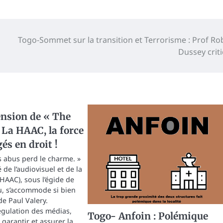
Togo-Sommet sur la transition et Terrorisme : Prof Ro
Dussey crit
ension de « The
 La HAAC, la force
gés en droit !
s abus perd le charme. »
 de l’audiovisuel et de la
AAC), sous l’égide de
u, s’accommode si bien
de Paul Valery.
régulation des médias,
Togo- Anfoin : Polémique
garantir et assurer la