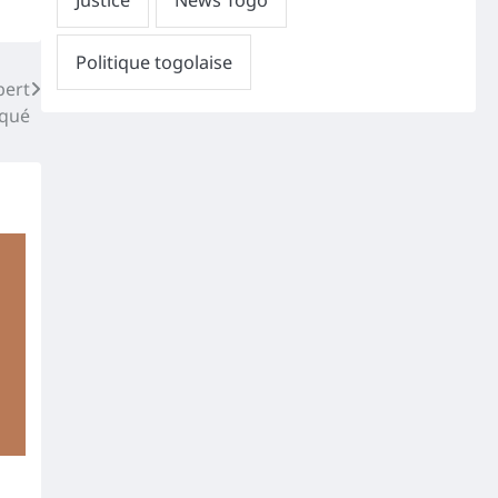
bert
iqué