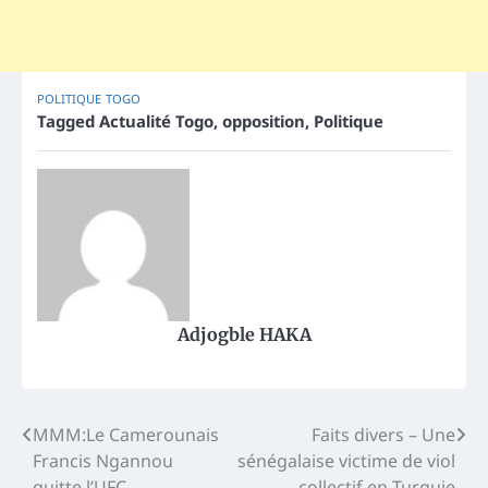
POLITIQUE
TOGO
Tagged
Actualité Togo
,
opposition
,
Politique
Adjogble HAKA
Post
MMM:Le Camerounais
Faits divers – Une
Francis Ngannou
sénégalaise victime de viol
navigation
quitte l’UFC
collectif en Turquie