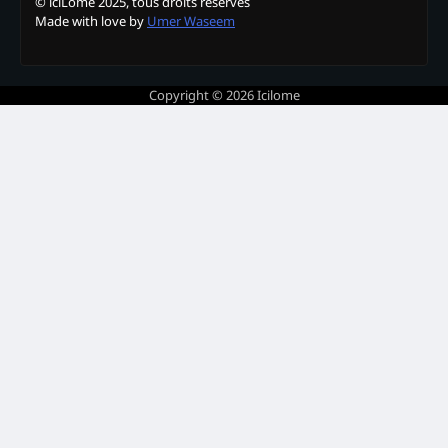
© iciLome 2025, tous droits réservés
Made with love by
Umer Waseem
Copyright © 2026
Icilome