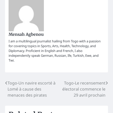
Mensah Agbenou
I am a multilingual journalist hailing from Togo with a passion
for covering topics in Sports, Arts, Health, Technology, and
Diplomacy. Proficient in English and French, I also
independently speak German, Russian, Ife, Turkish, Ewe, and
Twi.
Post
Togo-Un navire escorté à
Togo-Le recensement
Lomé à cause des
électoral commence le
navigation
menaces des pirates
29 avril prochain