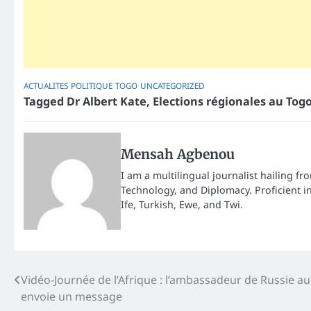
ACTUALITES
POLITIQUE
TOGO
UNCATEGORIZED
Tagged
Dr Albert Kate
,
Elections régionales au Tog
Mensah Agbenou
I am a multilingual journalist hailing fr
Technology, and Diplomacy. Proficient i
Ife, Turkish, Ewe, and Twi.
Post
Vidéo-Journée de l’Afrique : l’ambassadeur de Russie a
envoie un message
navigation