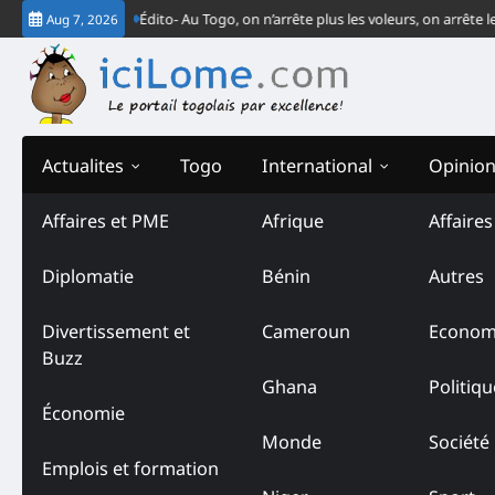
Skip
 CJ-CEDEAO
Édito- Au Togo, on n’arrête plus les voleurs, on arrête les ven
Aug 7, 2026
to
content
Actualites
Togo
International
Opinio
Affaires et PME
Afrique
Affaire
Diplomatie
Bénin
Autres
Divertissement et
Cameroun
Econom
Buzz
Ghana
Politiqu
Économie
Monde
Société
Emplois et formation