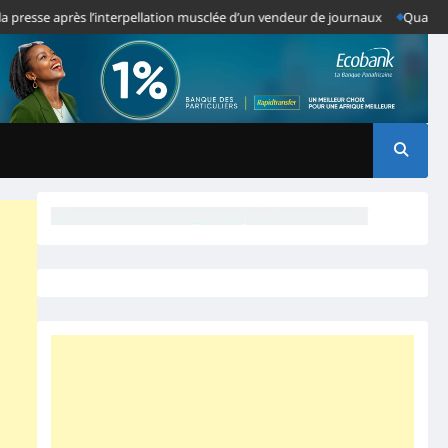
e après l’interpellation musclée d’un vendeur de journaux
Quand des Anom