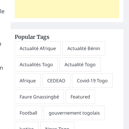
le
Popular Tags
u
on