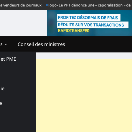
deurs de journaux
Togo- Le PPT dénonce une « caporalisation » de la press
ns
Conseil des ministres
s et PME
ie
e