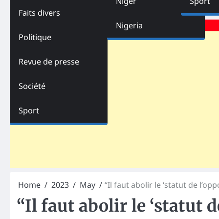
Niger
Sport
Faits divers
Advertisements
Nigeria
Politique
Revue de presse
Société
Sport
Home
2023
May
“Il faut abolir le ‘statut de l’o
“Il faut abolir le ‘statut