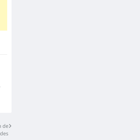
,
n de
ades