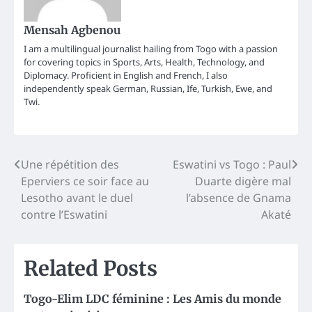
Mensah Agbenou
I am a multilingual journalist hailing from Togo with a passion
for covering topics in Sports, Arts, Health, Technology, and
Diplomacy. Proficient in English and French, I also
independently speak German, Russian, Ife, Turkish, Ewe, and
Twi.
Post
Une répétition des
Eswatini vs Togo : Paul
Eperviers ce soir face au
Duarte digère mal
navigation
Lesotho avant le duel
l’absence de Gnama
contre l’Eswatini
Akaté
Related Posts
Togo-Elim LDC féminine : Les Amis du monde