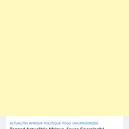
ACTUALITES
AFRIQUE
POLITIQUE
TOGO
UNCATEGORIZED
Tagged
Actualités Afrique
,
Faure Gnassingbé
,