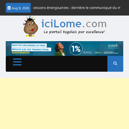
Skip
Togo- Boissons énergisantes : derrière le communiqué du ministre Tessi, l
Aug 8, 2026
to
content