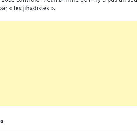
r « les jihadistes ».
go