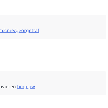
am2.me/georgettaf
tivieren
bmp.pw