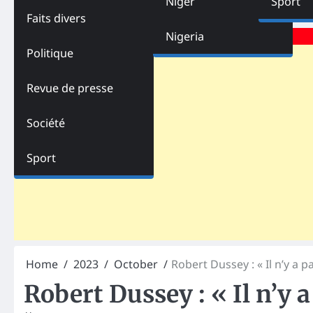
Niger
Sport
Faits divers
Advertisements
Nigeria
Politique
Revue de presse
Société
Sport
Home
2023
October
Robert Dussey : « Il n’y a p
Robert Dussey : « Il n’y 