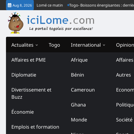
Skip
ès ordinaire à Lomé ce matin
Togo- Boissons énergisantes : derrière le c
Aug 8, 2026
to
content
Actualites
Togo
International
Opinio
Affaires et PME
Afrique
Affaire
Diplomatie
Bénin
Autres
Divertissement et
Cameroun
Econom
Buzz
Ghana
Politiqu
Économie
Monde
Société
Emplois et formation