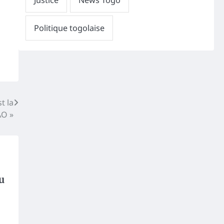
t la
AO »
u