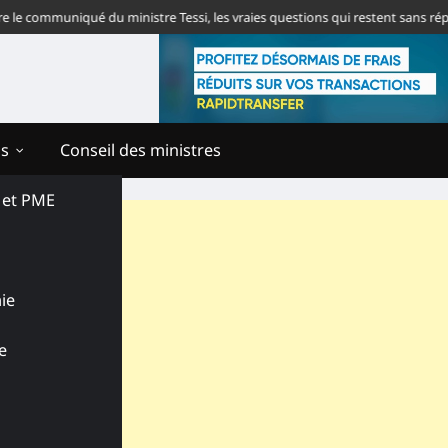
ommuniqué du ministre Tessi, les vraies questions qui restent sans réponse
ns
Conseil des ministres
s et PME
ie
e