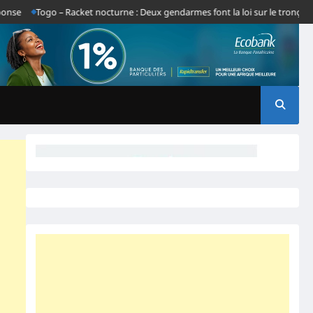
Togo – Racket nocturne : Deux gendarmes font la loi sur le tronçon Gbato