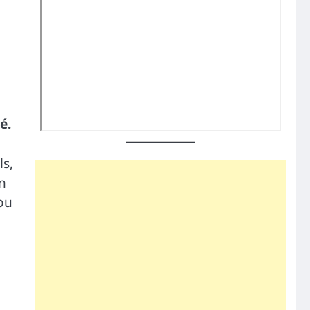
é.
ls,
n
ou