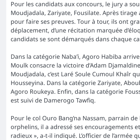
Pour les candidats aux concours, le jury a s
Moudjadala, Zariyate, Fousilate. Après tirage a
pour faire ses preuves. Tour à tour, ils ont gra
déplacement, d’une récitation marquée d’éloqu
candidats se sont démarqués dans chaque ca
Dans la catégorie Naba’i, Agoro Habiba arrive 
Moulk consacre la victoire d’Adam Djamaldi
Moudjadala, c’est Laré Soule Cumoul Khaîr qui
Housseyina. Dans la catégorie Zariyate, Abou
Agoro Roukeya. Enfin, dans la catégorie Foussi
est suivi de Damerogo Tawfiq.
Pour le col Ouro Bang’na Nassam, parrain de l
orphelins, il a adressé ses encouragements et fé
radieux », a-t-il indiqué. L’officier de l’armée