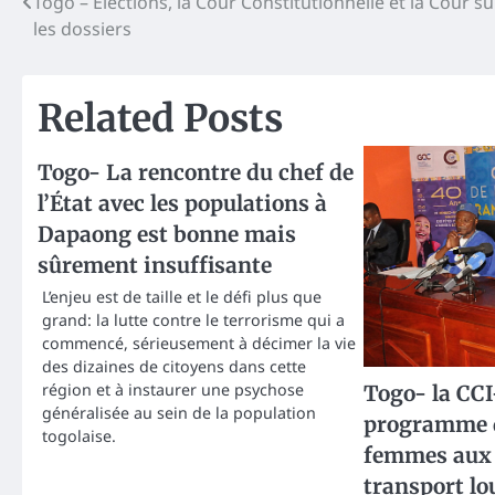
Post
Togo – Elections, la Cour Constitutionnelle et la Cour 
les dossiers
navigation
Related Posts
Togo- La rencontre du chef de
l’État avec les populations à
Dapaong est bonne mais
sûrement insuffisante
L’enjeu est de taille et le défi plus que
grand: la lutte contre le terrorisme qui a
commencé, sérieusement à décimer la vie
des dizaines de citoyens dans cette
région et à instaurer une psychose
Togo- la CC
généralisée au sein de la population
programme d
togolaise.
femmes aux 
transport lo