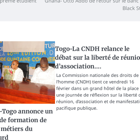
suprême étudient
Ghana- Otto Addo de retour sur le banc
Black S
Togo-La CNDH relance le
débat sur la liberté de réunio
d’association….
La Commission nationale des droits de
l’homme (CNDH) tient ce vendredi 16
février dans un grand hôtel de la place
une journée de réflexion sur la liberté 
réunion, d’association et de manifestat
pacifique publique.
I-Togo annonce un
e formation de
métiers du
urd