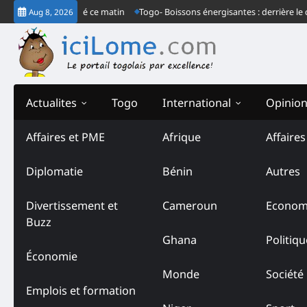
Skip
dinaire à Lomé ce matin
Togo- Boissons énergisantes : derrière le communi
Aug 8, 2026
to
content
Actualites
Togo
International
Opinio
Affaires et PME
Afrique
Affaire
Diplomatie
Bénin
Autres
Divertissement et
Cameroun
Econom
Buzz
Ghana
Politiqu
Économie
Monde
Société
Emplois et formation