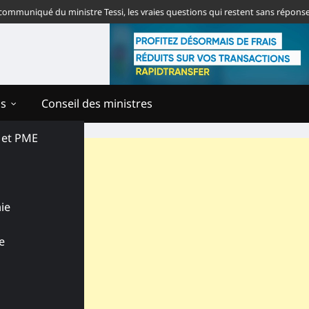
qué du ministre Tessi, les vraies questions qui restent sans réponse
Tog
ns
Conseil des ministres
s et PME
ie
e