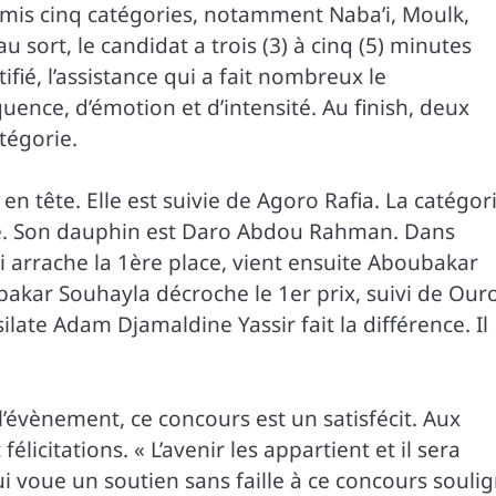
oumis cinq catégories, notamment Naba’i, Moulk,
u sort, le candidat a trois (3) à cinq (5) minutes
tifié, l’assistance qui a fait nombreux le
ence, d’émotion et d’intensité. Au finish, deux
tégorie.
en tête. Elle est suivie de Agoro Rafia. La catégor
ne. Son dauphin est Daro Abdou Rahman. Dans
 arrache la 1ère place, vient ensuite Aboubakar
bakar Souhayla décroche le 1er prix, suivi de Our
late Adam Djamaldine Yassir fait la différence. Il
’évènement, ce concours est un satisfécit. Aux
licitations. « L’avenir les appartient et il sera
 qui voue un soutien sans faille à ce concours souli