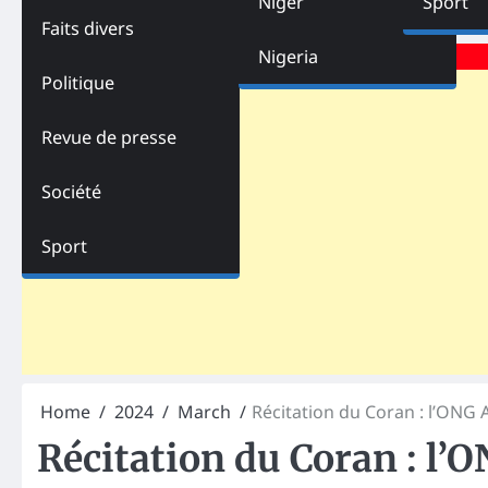
Niger
Sport
Faits divers
Advertisements
Nigeria
Politique
Revue de presse
Société
Sport
Home
2024
March
Récitation du Coran : l’ONG 
Récitation du Coran : l’