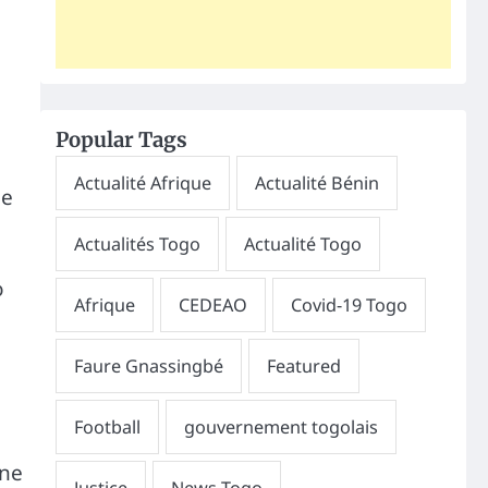
Popular Tags
ie
o
gne