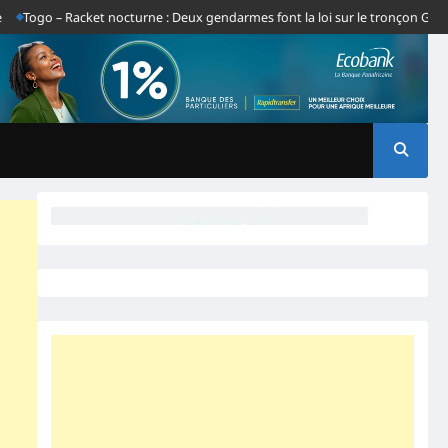
o – Racket nocturne : Deux gendarmes font la loi sur le tronçon Gbatope-Da