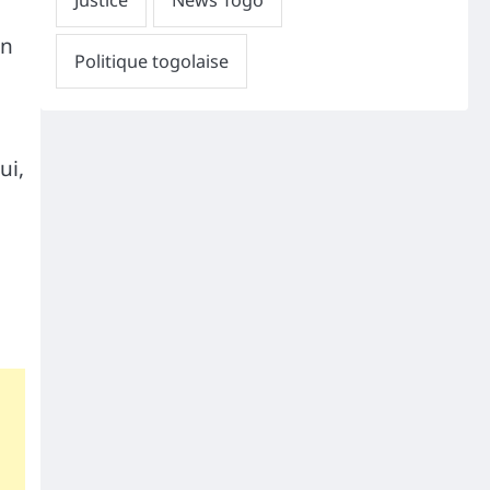
on
ui,