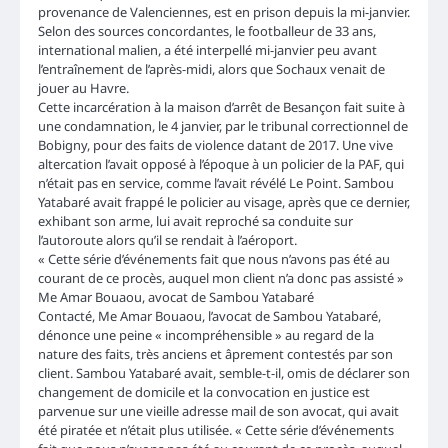
provenance de Valenciennes, est en prison depuis la mi-janvier.
Selon des sources concordantes, le footballeur de 33 ans,
international malien, a été interpellé mi-janvier peu avant
l’entraînement de l’après-midi, alors que Sochaux venait de
jouer au Havre.
Cette incarcération à la maison d’arrêt de Besançon fait suite à
une condamnation, le 4 janvier, par le tribunal correctionnel de
Bobigny, pour des faits de violence datant de 2017. Une vive
altercation l’avait opposé à l’époque à un policier de la PAF, qui
n’était pas en service, comme l’avait révélé Le Point. Sambou
Yatabaré avait frappé le policier au visage, après que ce dernier,
exhibant son arme, lui avait reproché sa conduite sur
l’autoroute alors qu’il se rendait à l’aéroport.
« Cette série d’événements fait que nous n’avons pas été au
courant de ce procès, auquel mon client n’a donc pas assisté »
Me Amar Bouaou, avocat de Sambou Yatabaré
Contacté, Me Amar Bouaou, l’avocat de Sambou Yatabaré,
dénonce une peine « incompréhensible » au regard de la
nature des faits, très anciens et âprement contestés par son
client. Sambou Yatabaré avait, semble-t-il, omis de déclarer son
changement de domicile et la convocation en justice est
parvenue sur une vieille adresse mail de son avocat, qui avait
été piratée et n’était plus utilisée. « Cette série d’événements