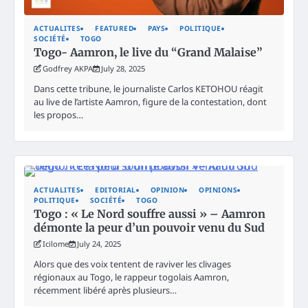
ACTUALITES
FEATURED
PAYS
POLITIQUE
SOCIÉTÉ
TOGO
Togo- Aamron, le live du “Grand Malaise”
Godfrey AKPA
July 28, 2025
Dans cette tribune, le journaliste Carlos KETOHOU réagit
au live de l’artiste Aamron, figure de la contestation, dont
les propos…
ACTUALITES
EDITORIAL
OPINION
OPINIONS
POLITIQUE
SOCIÉTÉ
TOGO
Togo : « Le Nord souffre aussi » – Aamron
démonte la peur d’un pouvoir venu du Sud
Icilome
July 24, 2025
Alors que des voix tentent de raviver les clivages
régionaux au Togo, le rappeur togolais Aamron,
récemment libéré après plusieurs…