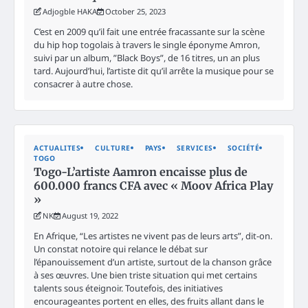
Adjogble HAKA
October 25, 2023
C’est en 2009 qu’il fait une entrée fracassante sur la scène
du hip hop togolais à travers le single éponyme Amron,
suivi par un album, ”Black Boys”, de 16 titres, un an plus
tard. Aujourd’hui, l’artiste dit qu’il arrête la musique pour se
consacrer à autre chose.
ACTUALITES
CULTURE
PAYS
SERVICES
SOCIÉTÉ
TOGO
Togo-L’artiste Aamron encaisse plus de
600.000 francs CFA avec « Moov Africa Play
»
NK
August 19, 2022
En Afrique, “Les artistes ne vivent pas de leurs arts”, dit-on.
Un constat notoire qui relance le débat sur
l’épanouissement d’un artiste, surtout de la chanson grâce
à ses œuvres. Une bien triste situation qui met certains
talents sous éteignoir. Toutefois, des initiatives
encourageantes portent en elles, des fruits allant dans le