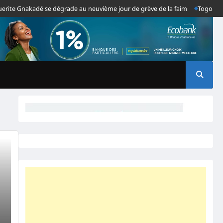
e Gnakadé se dégrade au neuvième jour de grève de la faim
Togo- Les gr