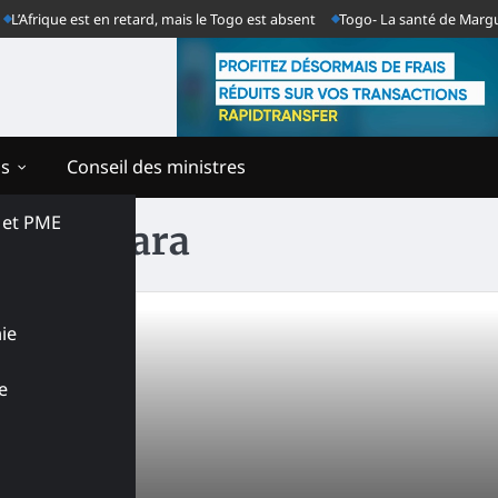
Afrique est en retard, mais le Togo est absent
Togo- La santé de Marguerit
ns
Conseil des ministres
s et PME
as Sankara
ie
e