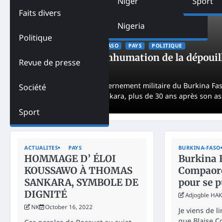
Niger
Sport
Faits divers
Nigeria
Politique
ACTUALITES
BURKINA-FASO
PAYS
POLITIQUE
Burkina Faso-L’inhumation de la dépouil
Revue de presse
NK
February 20, 2023
Depuis samedi, le gouvernement militaire du Burkina Fas
Société
Burkinabè, Thomas Sankara, plus de 30 ans après son as
Sport
ACTUALITES
PAYS
BURKINA-FASO
HOMMAGE D’ ÉLOI
Burkina 
KOUSSAWO À THOMAS
Compaoré
SANKARA, SYMBOLE DE
pour se p
DIGNITÉ
Adjogble HA
NK
October 16, 2022
Je viens de l
que Blaise 