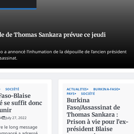
le de Thomas Sankara prévue ce jeudi
o a annoncé l’inhumation de la dépouille de l’ancien président
sassinat.
SOCIÉTÉ
ACTUALITES
BURKINA-FASO
PAYS
SOCIÉTÉ
Faso-Blaise
Burkina
 se suffit donc
Faso/Assassinat de
unir
Thomas Sankara :
KA
July 27, 2022
Prison à vie pour l’ex-
ire le long message
président Blaise
Compaoré a adressé