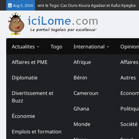
Skip
matives » Plombent le Togo: Cas Ouro-Koura Agadazi et Kafui Kpegba
L’
Aug 5, 2026
to
content
Actualites
Togo
International
Opinio
Affaires et PME
Afrique
Affaire
Tag:
Assassinat de Thom
Diplomatie
Bénin
Autres
Divertissement et
Cameroun
Econom
Buzz
Ghana
Politiqu
Économie
Monde
Société
Emplois et formation