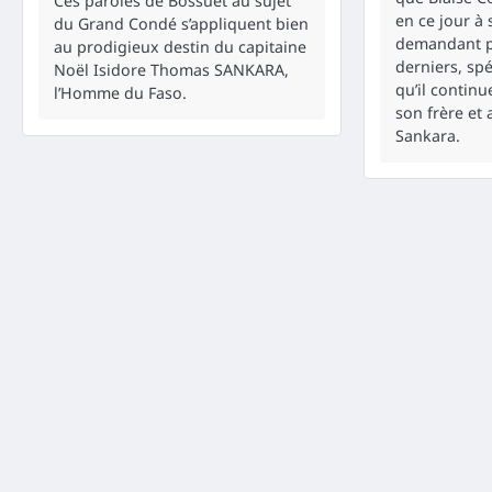
Ces paroles de Bossuet au sujet
en ce jour à
du Grand Condé s’appliquent bien
demandant p
au prodigieux destin du capitaine
derniers, spé
Noël Isidore Thomas SANKARA,
qu’il continu
l’Homme du Faso.
son frère et
Sankara.