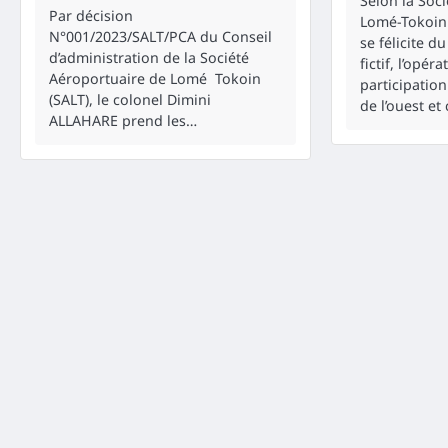
Selon la Soc
Par décision
Lomé-Tokoin (
N°001/2023/SALT/PCA du Conseil
se félicite d
d’administration de la Société
fictif, l’opéra
Aéroportuaire de Lomé Tokoin
participation
(SALT), le colonel Dimini
de l’ouest et 
ALLAHARE prend les…