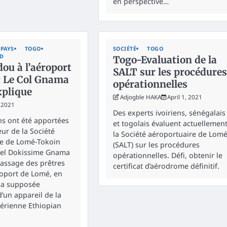
en perspective…
PAYS
TOGO
SOCIÉTÉ
TOGO
ED
Togo-Evaluation de la
ou à l’aéroport
SALT sur les procédures
: Le Col Gnama
opérationnelles
xplique
Adjogble HAKA
April 1, 2021
, 2021
Des experts ivoiriens, sénégalais
ns ont été apportées
et togolais évaluent actuellemen
eur de la Société
la Société aéroportuaire de Lom
re de Lomé-Tokoin
(SALT) sur les procédures
nel Dokissime Gnama
opérationnelles. Défi, obtenir le
passage des prêtres
certificat d’aérodrome définitif.
roport de Lomé, en
 la supposée
d’un appareil de la
érienne Ethiopian