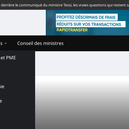
rière le communiqué du ministre Tessi, les vraies questions qui restent san
ns
Conseil des ministres
s et PME
ie
e