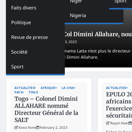
Niger
Sport
Faits divers
Nigeria
Politique
SOCIÉTÉ
TOGO
Togo- Qui est le Col Dimini Allahare, no
Revue de presse
Adjogble HAKA
February 3, 2023
Le Colonel Dokissime Gnama Latta n’est plus le directeur 
Société
remplacé par le Colonel Dimini Allahare.
Sport
ACTUALITES
AFRIQUE
LA UNE
ACTUALITES
PAYS
TOGO
EPULO 20
Togo – Colonel Dimini
africains
ALLAHARE nommé
l’exercic
Directeur Général de la
sécuritai
SALT
Rayan Nael
Kossi Kone
February 2, 2023