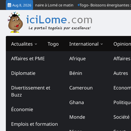
Skip
 son congrès ordinaire à Lomé ce matin
Togo- Boissons énergisantes : der
Aug 8, 2026
to
content
Actualites
Togo
International
Opinio
Affaires et PME
Afrique
Affaire
Tag:
SALT
Diplomatie
Bénin
Autres
Divertissement et
Cameroun
Econom
Buzz
Ghana
Politiqu
Économie
Monde
Société
Emplois et formation