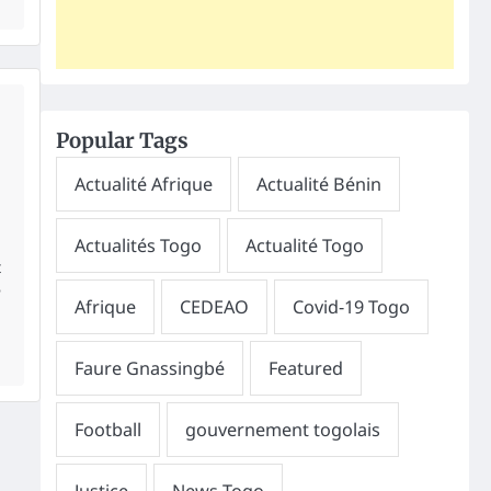
Popular Tags
t
é