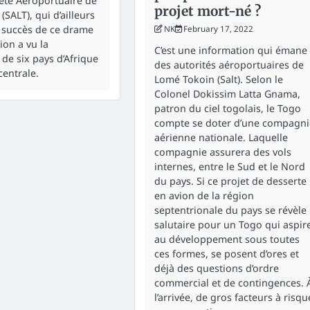
iété Aéroportuaire de
projet mort-né ?
SALT), qui d’ailleurs
u succès de ce drame
NK
February 17, 2022
tion a vu la
C’est une information qui émane
 de six pays d’Afrique
des autorités aéroportuaires de
centrale.
Lomé Tokoin (Salt). Selon le
Colonel Dokissim Latta Gnama,
patron du ciel togolais, le Togo
compte se doter d’une compagni
aérienne nationale. Laquelle
compagnie assurera des vols
internes, entre le Sud et le Nord
du pays. Si ce projet de desserte
en avion de la région
septentrionale du pays se révèle
salutaire pour un Togo qui aspir
au développement sous toutes
ces formes, se posent d’ores et
déjà des questions d’ordre
commercial et de contingences. 
l’arrivée, de gros facteurs à risqu