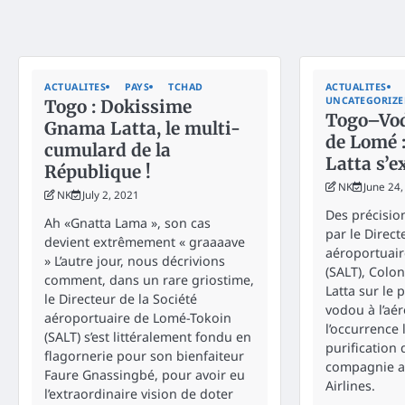
ACTUALITES
PAYS
TCHAD
ACTUALITES
UNCATEGORIZ
Togo : Dokissime
Togo–Vod
Gnama Latta, le multi-
de Lomé 
cumulard de la
Latta s’e
République !
NK
June 24
NK
July 2, 2021
Des précisio
Ah «Gnatta Lama », son cas
par le Direct
devient extrêmement « graaaave
aéroportuai
» L’autre jour, nous décrivions
(SALT), Colo
comment, dans un rare griostime,
Latta sur le 
le Directeur de la Société
vodou à l’aé
aéroportuaire de Lomé-Tokoin
l’occurrence
(SALT) s’est littéralement fondu en
purification 
flagornerie pour son bienfaiteur
compagnie a
Faure Gnassingbé, pour avoir eu
Airlines.
l’extraordinaire vision de doter