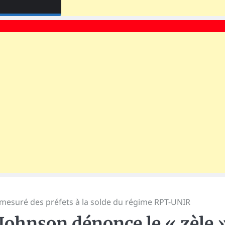
esuré des préfets à la solde du régime RPT-UNIR
hnson dénonce le « zèle 