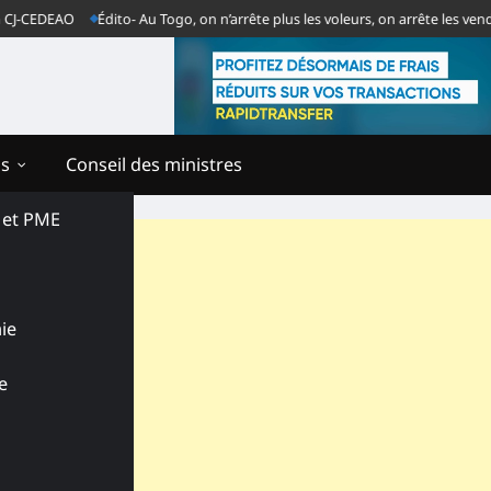
DEAO
Édito- Au Togo, on n’arrête plus les voleurs, on arrête les vendeurs 
ns
Conseil des ministres
s et PME
ie
e