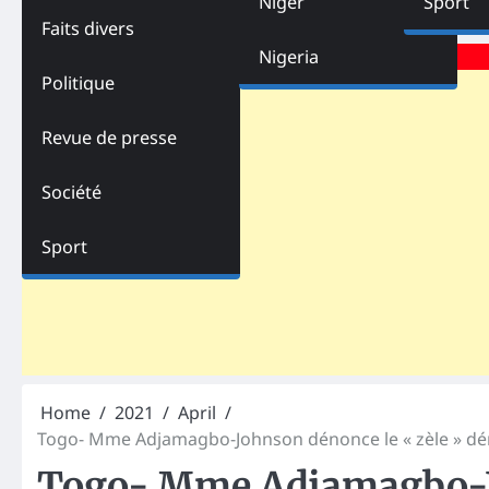
Niger
Sport
Faits divers
Advertisements
Nigeria
Politique
Revue de presse
Société
Sport
Home
2021
April
Togo- Mme Adjamagbo-Johnson dénonce le « zèle » dém
Togo- Mme Adjamagbo-Jo