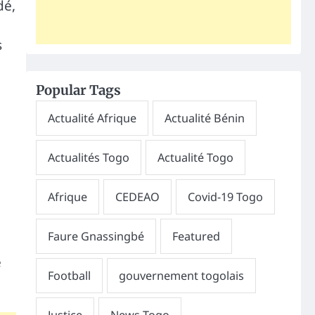
dé,
s
Popular Tags
e