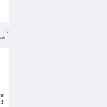
 Les
hain
nt
!!!