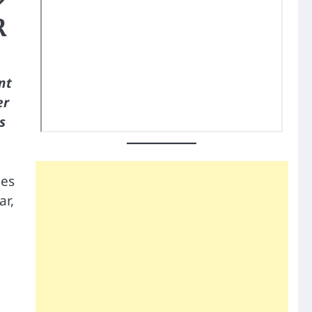
R
nt
er
s
ées
ar,
.