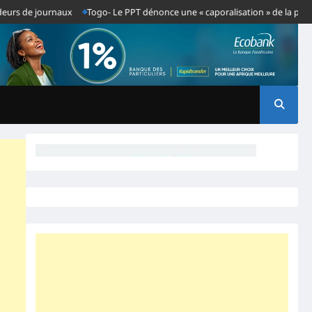
de journaux
Togo- Le PPT dénonce une « caporalisation » de la presse aprè