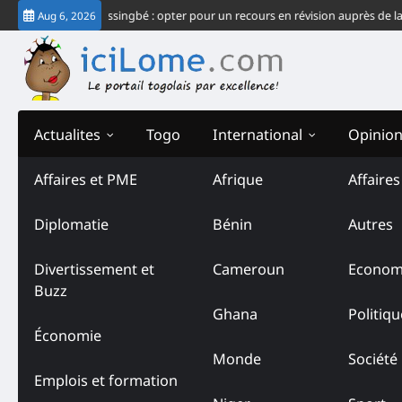
Skip
u système Gnassingbé : opter pour un recours en révision auprès de la CJ-CE
Aug 6, 2026
to
content
Actualites
Togo
International
Opinio
Affaires et PME
Afrique
Affaire
Diplomatie
Bénin
Autres
Divertissement et
Cameroun
Econom
Buzz
Ghana
Politiqu
Économie
Monde
Société
Emplois et formation