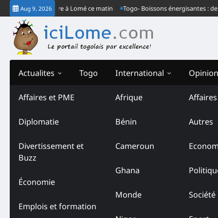
Skip
congrès ordinaire à Lomé ce matin
Togo- Boissons énergisantes : derrière
Aug 9, 2026
to
content
Actualites
Togo
International
Opinio
Affaires et PME
Afrique
Affaire
Diplomatie
Bénin
Autres
Divertissement et
Cameroun
Econom
Buzz
Ghana
Politiqu
Économie
Monde
Société
Emplois et formation