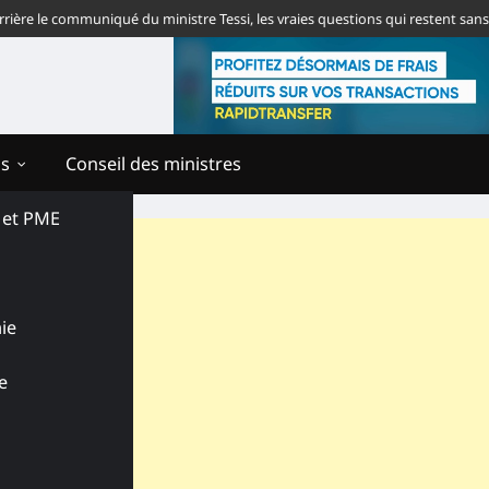
 le communiqué du ministre Tessi, les vraies questions qui restent sans répo
ns
Conseil des ministres
s et PME
ie
e