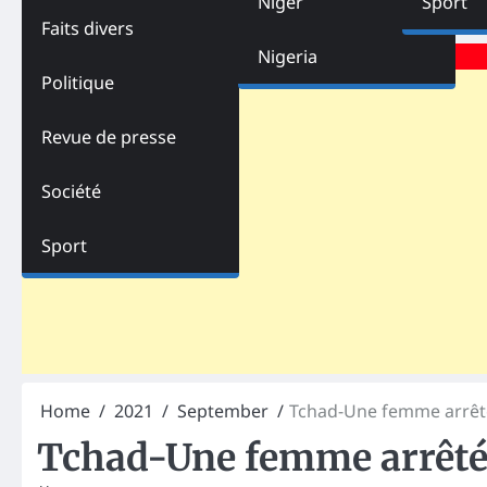
Niger
Sport
Faits divers
Advertisements
Nigeria
Politique
Revue de presse
Société
Sport
Home
2021
September
Tchad-Une femme arrêt
Tchad-Une femme arrêtée