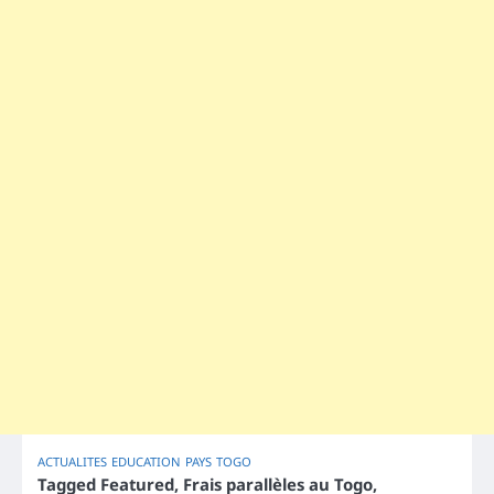
ACTUALITES
EDUCATION
PAYS
TOGO
Tagged
Featured
,
Frais parallèles au Togo
,