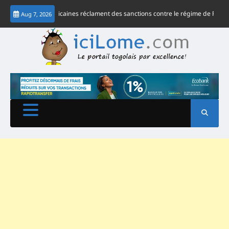
Skip
AO, 43 OSC africaines réclament des sanctions contre le régime de Faure Gnas
Aug 7, 2026
to
content