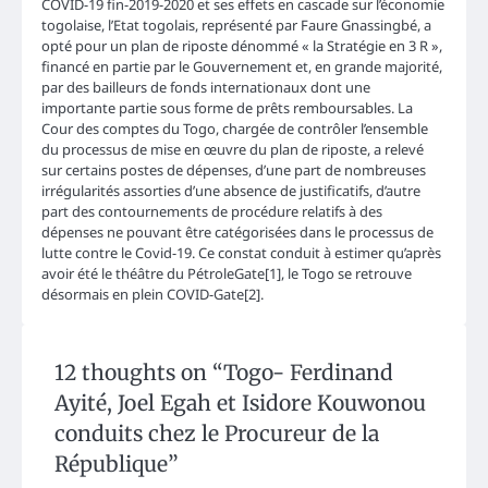
COVID-19 fin-2019-2020 et ses effets en cascade sur l’économie
togolaise, l’Etat togolais, représenté par Faure Gnassingbé, a
opté pour un plan de riposte dénommé « la Stratégie en 3 R »,
financé en partie par le Gouvernement et, en grande majorité,
par des bailleurs de fonds internationaux dont une
importante partie sous forme de prêts remboursables. La
Cour des comptes du Togo, chargée de contrôler l’ensemble
du processus de mise en œuvre du plan de riposte, a relevé
sur certains postes de dépenses, d’une part de nombreuses
irrégularités assorties d’une absence de justificatifs, d’autre
part des contournements de procédure relatifs à des
dépenses ne pouvant être catégorisées dans le processus de
lutte contre le Covid-19. Ce constat conduit à estimer qu’après
avoir été le théâtre du PétroleGate[1], le Togo se retrouve
désormais en plein COVID-Gate[2].
12 thoughts on “
Togo- Ferdinand
Ayité, Joel Egah et Isidore Kouwonou
conduits chez le Procureur de la
République
”