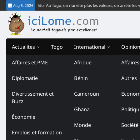
Skip
-CEDEAO
Édito- Au Togo, on n’arrête plus les voleurs, on arrête les vendeur
Aug 6, 2026
to
content
Actualites
Togo
International
Opinio
Affaires et PME
Afrique
Affaire
Diplomatie
Bénin
Autres
Divertissement et
Cameroun
Econom
Buzz
Ghana
Politiqu
Économie
Monde
Société
Emplois et formation