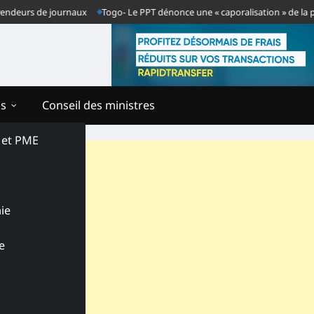
s de journaux
Togo- Le PPT dénonce une « caporalisation » de la presse ap
ns
Conseil des ministres
s et PME
ie
e