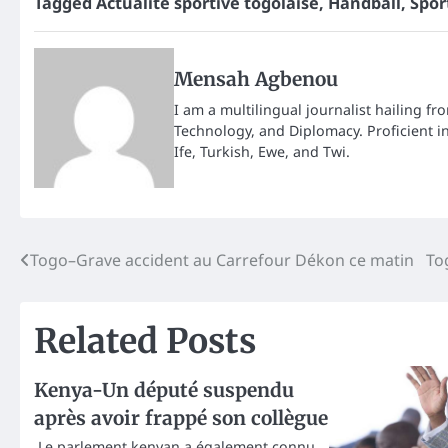
Tagged
Actualité sportive togolaise
,
Handball
,
Spor
Mensah Agbenou
I am a multilingual journalist hailing fr
Technology, and Diplomacy. Proficient i
Ife, Turkish, Ewe, and Twi.
Post
Togo–Grave accident au Carrefour Dékon ce matin
To
navigation
Related Posts
Kenya-Un député suspendu
après avoir frappé son collègue
Le parlement kenyan a également connu,