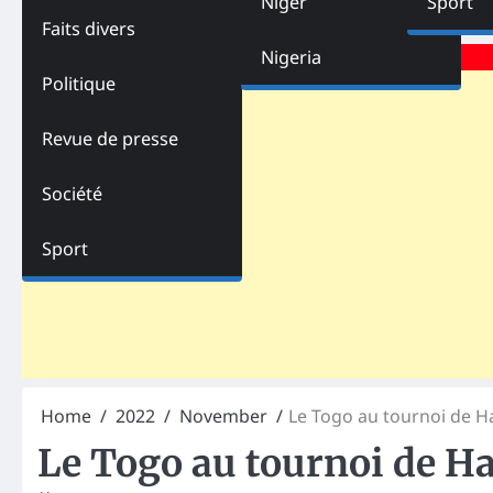
Niger
Sport
Faits divers
Advertisements
Nigeria
Politique
Revue de presse
Société
Sport
Home
2022
November
Le Togo au tournoi de Ha
Le Togo au tournoi de Ha