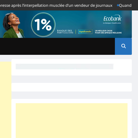
rès l’interpellation musclée d’un vendeur de journaux
Quand des Anomali