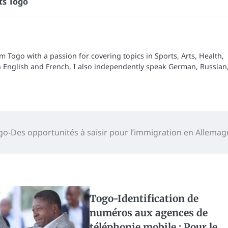
ts Togo
om Togo with a passion for covering topics in Sports, Arts, Health,
n English and French, I also independently speak German, Russian
go-Des opportunités à saisir pour l’immigration en Allemag
Togo-Identification de
numéros aux agences de
téléphonie mobile : Pour le