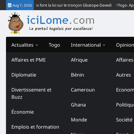
Skip
ux gendarmes font la loi sur le tronçon Gbatope-Davedi
Togo- Après le v
Aug 7, 2026
to
content
Actualites
Togo
International
Opinio
Affaires et PME
Afrique
Affaire
Diplomatie
Bénin
Autres
Divertissement et
Cameroun
Econom
Buzz
Ghana
Politiqu
Économie
Monde
Société
Emplois et formation