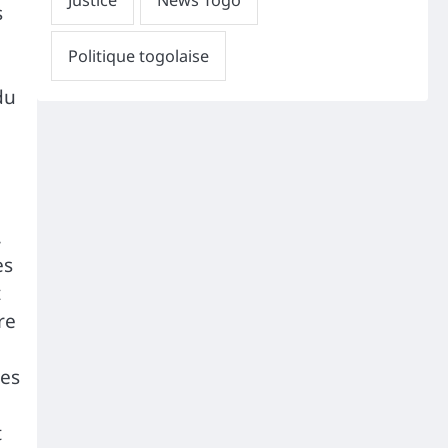
s
du
,
es
t
re
des
t