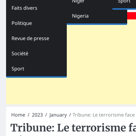
Niger
Sport
Faits divers
Advertisements
Nigeria
Politique
Revue de presse
Société
Sport
Home
2023
January
Tribune: Le terrorisme face 
Tribune: Le terrorisme fac