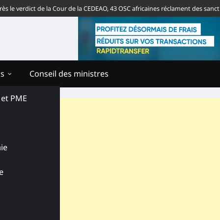
erdict de la Cour de la CEDEAO, 43 OSC africaines réclament des sanctions c
ns
Conseil des ministres
s et PME
ie
e