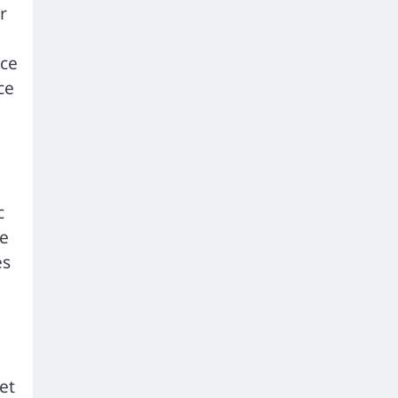
r
nce
ce
c
ge
es
é
et