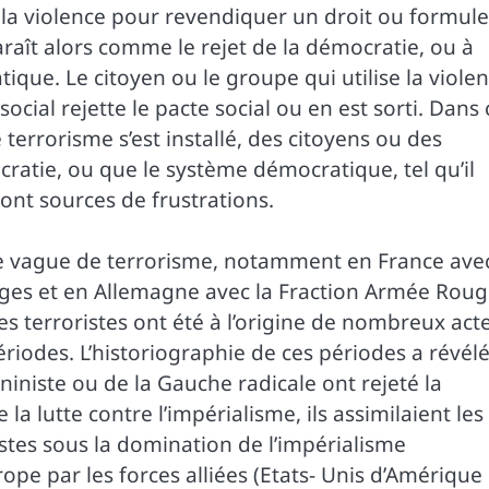
à la violence pour revendiquer un droit ou formule
araît alors comme le rejet de la démocratie, ou à
tique. Le citoyen ou le groupe qui utilise la viole
ial rejette le pacte social ou en est sorti. Dans 
terrorisme s’est installé, des citoyens ou des
ratie, ou que le système démocratique, tel qu’il
ont sources de frustrations.
e vague de terrorisme, notamment en France ave
ouges et en Allemagne avec la Fraction Armée Rou
 terroristes ont été à l’origine de nombreux act
ériodes. L’historiographie de ces périodes a révél
iniste ou de la Gauche radicale ont rejeté la
la lutte contre l’impérialisme, ils assimilaient les
stes sous la domination de l’impérialisme
rope par les forces alliées (Etats- Unis d’Amérique 