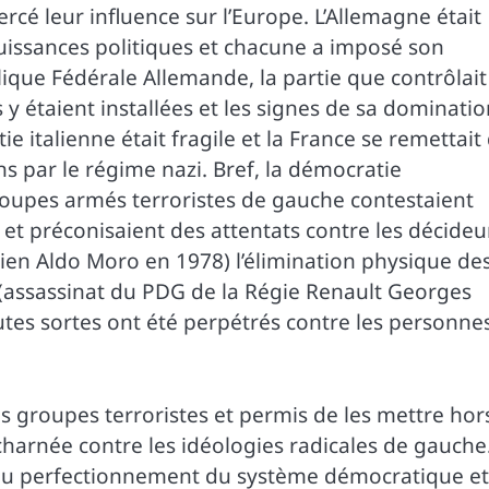
cé leur influence sur l’Europe. L’Allemagne était
issances politiques et chacune a imposé son
lique Fédérale Allemande, la partie que contrôlait
s y étaient installées et les signes de sa dominati
e italienne était fragile et la France se remettait
s par le régime nazi. Bref, la démocratie
roupes armés terroristes de gauche contestaient
et préconisaient des attentats contre les décideu
alien Aldo Moro en 1978) l’élimination physique de
(assassinat du PDG de la Régie Renault Georges
utes sortes ont été perpétrés contre les personne
es groupes terroristes et permis de les mettre hor
acharnée contre les idéologies radicales de gauche
s du perfectionnement du système démocratique et