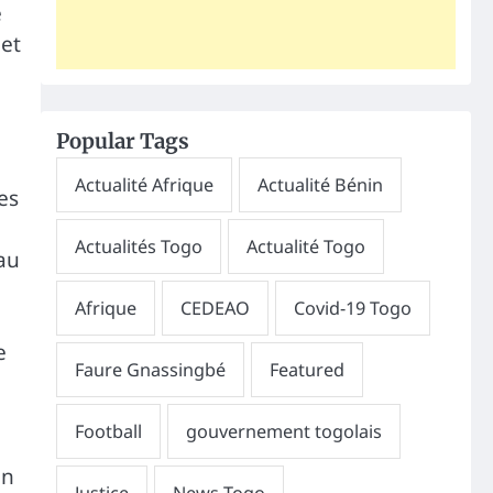
e
 et
Popular Tags
es
au
e
on