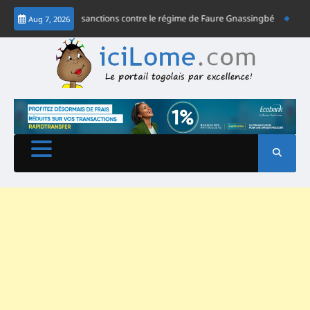
Skip
réclament des sanctions contre le régime de Faure Gnassingbé
Capitaliser 
Aug 7, 2026
to
content