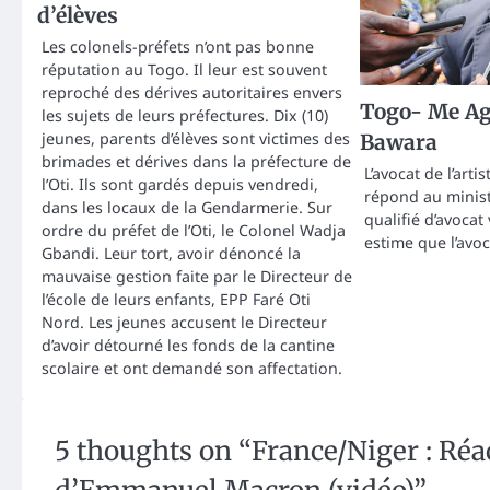
d’élèves
Les colonels-préfets n’ont pas bonne
réputation au Togo. Il leur est souvent
reproché des dérives autoritaires envers
Togo- Me Ag
les sujets de leurs préfectures. Dix (10)
jeunes, parents d’élèves sont victimes des
Bawara
brimades et dérives dans la préfecture de
L’avocat de l’art
l’Oti. Ils sont gardés depuis vendredi,
répond au minist
dans les locaux de la Gendarmerie. Sur
qualifié d’avocat
ordre du préfet de l’Oti, le Colonel Wadja
estime que l’avo
Gbandi. Leur tort, avoir dénoncé la
mauvaise gestion faite par le Directeur de
l’école de leurs enfants, EPP Faré Oti
Nord. Les jeunes accusent le Directeur
d’avoir détourné les fonds de la cantine
scolaire et ont demandé son affectation.
5 thoughts on “
France/Niger : Réa