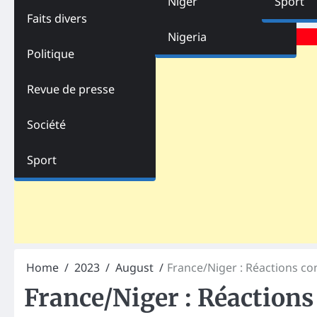
Niger
Sport
Faits divers
Advertisements
Nigeria
Politique
Revue de presse
Société
Sport
Home
2023
August
France/Niger : Réactions co
France/Niger : Réactions