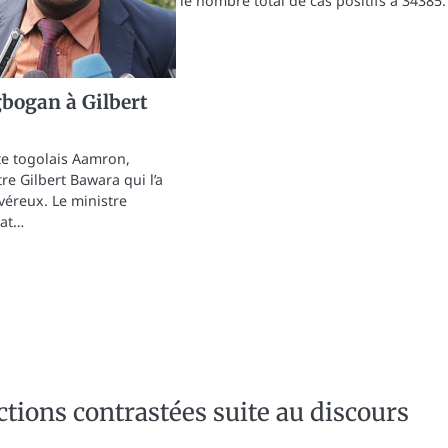
le nombre total de cas positifs à 34385.
bogan à Gilbert
iste togolais Aamron,
re Gilbert Bawara qui l’a
 véreux. Le ministre
cat…
ctions contrastées suite au discours