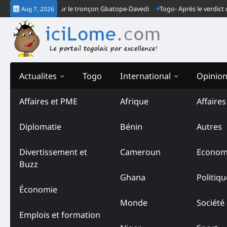
Skip
font la loi sur le tronçon Gbatope-Davedi
Togo- Après le verdict de la 
Aug 7, 2026
to
content
Actualites
Togo
International
Opinio
Affaires et PME
Afrique
Affaire
Diplomatie
Bénin
Autres
Divertissement et
Cameroun
Econom
Buzz
Ghana
Politiqu
Économie
Monde
Société
Emplois et formation