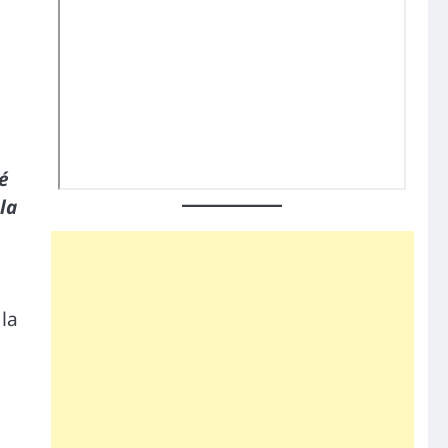
e
hé
la
la