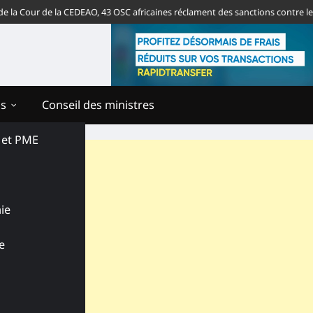
Cour de la CEDEAO, 43 OSC africaines réclament des sanctions contre le régi
ns
Conseil des ministres
s et PME
ie
e