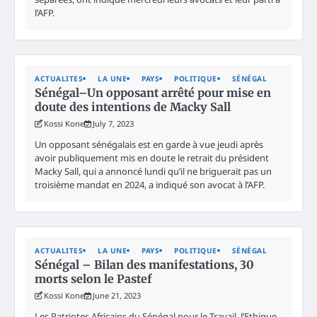
l’AFP.
ACTUALITES
LA UNE
PAYS
POLITIQUE
SÉNÉGAL
Sénégal–Un opposant arrêté pour mise en
doute des intentions de Macky Sall
Kossi Kone
July 7, 2023
Un opposant sénégalais est en garde à vue jeudi après
avoir publiquement mis en doute le retrait du président
Macky Sall, qui a annoncé lundi qu’il ne briguerait pas un
troisième mandat en 2024, a indiqué son avocat à l’AFP.
ACTUALITES
LA UNE
PAYS
POLITIQUE
SÉNÉGAL
Sénégal – Bilan des manifestations, 30
morts selon le Pastef
Kossi Kone
June 21, 2023
Les Patriotes Africains du Sénégal pour le Travail, l’Ethique