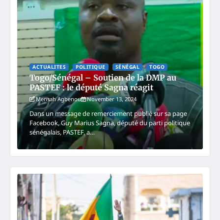
ACTUALITES
POLITIQUE
SÉNÉGAL
TOGO
Togo/Sénégal – Soutien de la DMP au
PASTEF : le député Sagna réagit
Mensah Agbenou
November 13, 2024
Dans un message de remerciement publié sur sa page
Facebook, Guy Marius Sagna, député du parti politique
sénégalais, PASTEF, a…