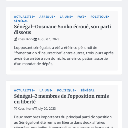
ACTUALITES
AFRIQUE
LA UNE
PAYS
POLITIQUE
SÉNÉGAL
Sénégal–Ousmane Sonko écroué, son parti
dissous
Kossi Kone
August 1, 2023
L’opposant sénégalais a été a été inculpé lundi de
”fomentation d’insurrection” entre autres, trois jours après
avoir été arrêté à son domicile, une inculpation assortie
d’un mandat de dépôt.
ACTUALITES
LA UNE
POLITIQUE
SÉNÉGAL
Sénégal–2 membres de l’opposition remis
en liberté
Kossi Kone
July 20, 2023
Deux membres importants du principal parti d’opposition
au Sénégal ont été remis en liberté dans deux affaires
séparées, ont indiqué mercredi leurs avocats et leur parti à