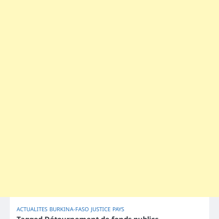
ACTUALITES
BURKINA-FASO
JUSTICE
PAYS
Tagged
Détournement de fonds publics
,