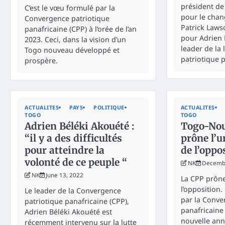
président de 
C’est le vœu formulé par la
pour le chan
Convergence patriotique
Patrick Laws
panafricaine (CPP) à l’orée de l’an
pour Adrien 
2023. Ceci, dans la vision d’un
leader de la
Togo nouveau développé et
patriotique p
prospère.
ACTUALITES
PAYS
POLITIQUE
ACTUALITES
TOGO
TOGO
Adrien Béléki Akouété :
Togo-Nou
“il y a des difficultés
prône l’u
pour atteindre la
de l’oppo
volonté de ce peuple “
NK
Decembe
NK
June 13, 2022
La CPP prône 
l’opposition.
Le leader de la Convergence
par la Conve
patriotique panafricaine (CPP),
panafricaine 
Adrien Béléki Akouété est
nouvelle ann
récemment intervenu sur la lutte