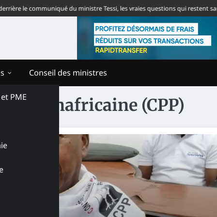
ière le communiqué du ministre Tessi, les vraies questions qui restent sans
ns
Conseil des ministres
s et PME
que Panafricaine (CPP)
ie
e