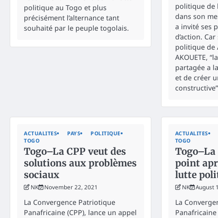
politique de 
politique au Togo et plus
dans son me
précisément l’alternance tant
a invité ses p
souhaité par le peuple togolais.
d’action. Car
politique de 
AKOUETE, “l
partagée a la
et de créer u
constructive”
ACTUALITES
PAYS
POLITIQUE
ACTUALITES
TOGO
TOGO
Togo–La CPP veut des
Togo–La 
solutions aux problèmes
point apr
sociaux
lutte pol
NK
November 22, 2021
NK
August 
La Convergence Patriotique
La Convergen
Panafricaine (CPP), lance un appel
Panafricaine 