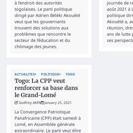
à l’endroit des autorités
journée de r
togolaises. Le parti politique
août 2021 à 
dirigé par Adrien Béléki Akouété
politique dir
veut que les gouvernants
Akouété a, a
trouvent des solutions aux
réunion, dre
problèmes que rencontre le
ans de lutte 
secteur de l’éducation et du
ses perspecti
chômage des jeunes.
ACTUALITES
POLITIQUE
TOGO
Togo: La CPP veut
renforcer sa base dans
le Grand-Lomé
Godfrey AKPA
January 25, 2021
La Convergence Patriotique
Panafricaine (CPP) était samedi à
Lomé, en Assemblée générale
extraordinaire. Le parti veut élire