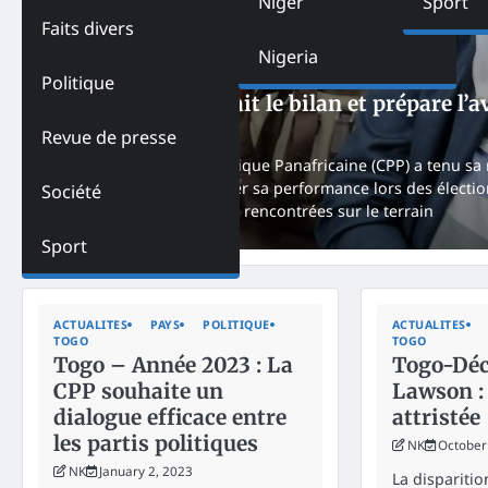
Niger
Sport
Faits divers
Nigeria
ACTUALITES
FEATURED
PAYS
POLITIQUE
TOGO
Politique
Togo – La CPP fait le bilan et prépare l’a
NK
December 23, 2024
Revue de presse
La Convergence Patriotique Panafricaine (CPP) a tenu sa
permis au parti d’évaluer sa performance lors des électio
Société
d’analyser les difficultés rencontrées sur le terrain
Sport
ACTUALITES
PAYS
POLITIQUE
ACTUALITES
TOGO
TOGO
Togo – Année 2023 : La
Togo-Déc
CPP souhaite un
Lawson :
dialogue efficace entre
attristée
les partis politiques
NK
October
NK
January 2, 2023
La disparitio