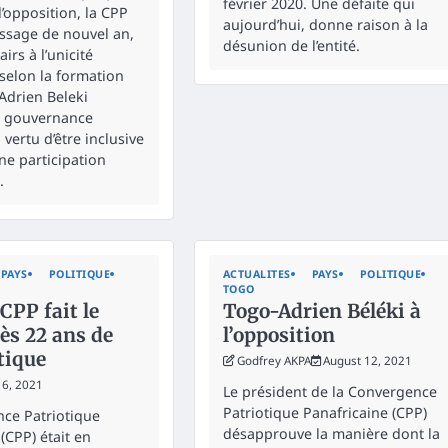
février 2020. Une défaite qui
l’opposition, la CPP
aujourd’hui, donne raison à la
ssage de nouvel an,
désunion de l’entité.
airs à l’unicité
 selon la formation
Adrien Beleki
a gouvernance
 vertu d’être inclusive
ne participation
.
PAYS
POLITIQUE
ACTUALITES
PAYS
POLITIQUE
TOGO
CPP fait le
Togo-Adrien Béléki à
ès 22 ans de
l’opposition
itique
Godfrey AKPA
August 12, 2021
16, 2021
Le président de la Convergence
Patriotique Panafricaine (CPP)
ce Patriotique
désapprouve la manière dont la
(CPP) était en