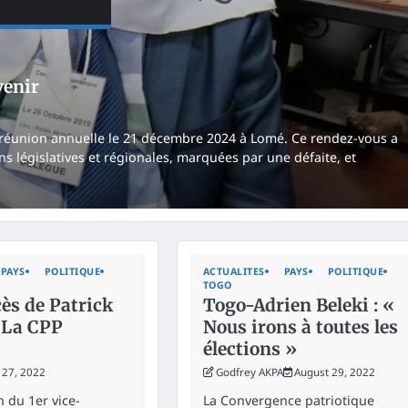
venir
 réunion annuelle le 21 décembre 2024 à Lomé. Ce rendez-vous a
ns législatives et régionales, marquées par une défaite, et
PAYS
POLITIQUE
ACTUALITES
PAYS
POLITIQUE
TOGO
ès de Patrick
Togo-Adrien Beleki : «
 La CPP
Nous irons à toutes les
élections »
 27, 2022
Godfrey AKPA
August 29, 2022
n du 1er vice-
La Convergence patriotique