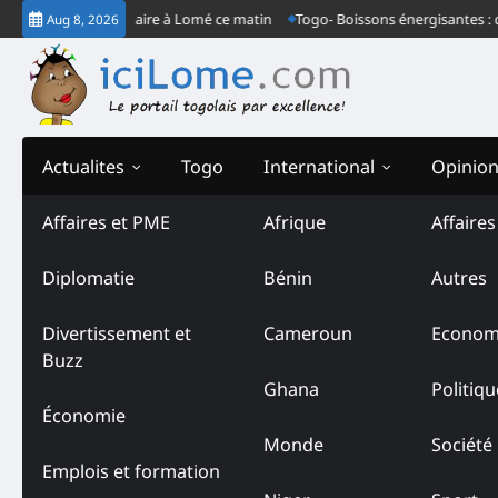
Skip
son congrès ordinaire à Lomé ce matin
Togo- Boissons énergisantes : derr
Aug 8, 2026
to
content
Actualites
Togo
International
Opinio
Affaires et PME
Afrique
Affaire
Tag:
Convergence Patrioti
Diplomatie
Bénin
Autres
Divertissement et
Cameroun
Econom
Buzz
Ghana
Politiqu
Économie
Monde
Société
Emplois et formation