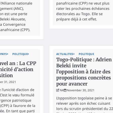
l’Alliance nationale
panafricaine (CPP) ne veut plus
gement (ANC),
rater les prochaines échéances
on est une perte
électorales au Togo. Elle se
Beleki Akouete,
prépare déjà à cet effet.
 la Convergence
anafricaine (CPP).
PAYS
POLITIQUE
ACTUALITES
POLITIQUE
Togo-Politique : Adrien
vel an : La CPP
Beleki invite
nicité d’action
l’opposition à faire des
sition
propositions concrètes
r 31, 2021
pour avancer
l’unicité d’action de
NK
November 30, 2021
 C’est le vœu formulé
L’opposition togolaise peine à se
rgence patriotique
relever après son échec cuisant
(CPP) à l’aurore de la
lors du scrutin présidentiel du 2
ée. En tant que parti