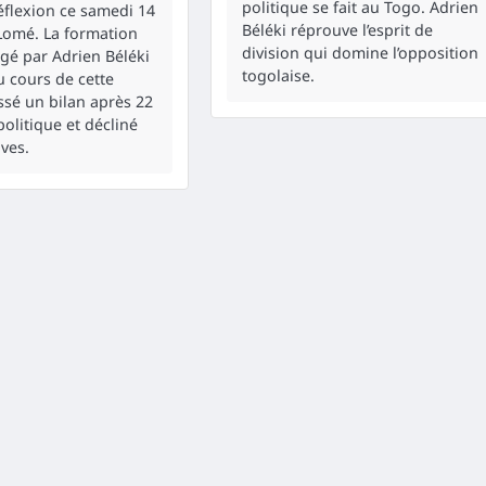
politique se fait au Togo. Adrien
éflexion ce samedi 14
Béléki réprouve l’esprit de
Lomé. La formation
division qui domine l’opposition
igé par Adrien Béléki
togolaise.
u cours de cette
ssé un bilan après 22
politique et décliné
ves.